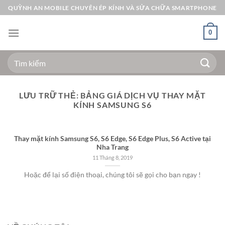
Bỏ
QUỲNH AN MOBILE CHUYÊN ÉP KÍNH VÀ SỬA CHỮA SMARTPHONE
qua
nội
0
dung
Tìm
kiếm:
LƯU TRỮ THẺ:
BẢNG GIÁ DỊCH VỤ THAY MẶT
KÍNH SAMSUNG S6
Thay mặt kính Samsung S6, S6 Edge, S6 Edge Plus, S6 Active tại
Nha Trang
11 Tháng 8, 2019
Hoặc để lại số điện thoại, chúng tôi sẽ gọi cho bạn ngay !