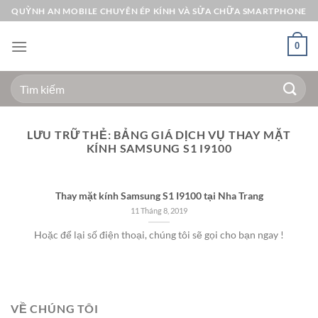
Bỏ
QUỲNH AN MOBILE CHUYÊN ÉP KÍNH VÀ SỬA CHỮA SMARTPHONE
qua
nội
0
dung
Tìm
kiếm:
LƯU TRỮ THẺ:
BẢNG GIÁ DỊCH VỤ THAY MẶT
KÍNH SAMSUNG S1 I9100
Thay mặt kính Samsung S1 I9100 tại Nha Trang
11 Tháng 8, 2019
Hoặc để lại số điện thoại, chúng tôi sẽ gọi cho bạn ngay !
VỀ CHÚNG TÔI