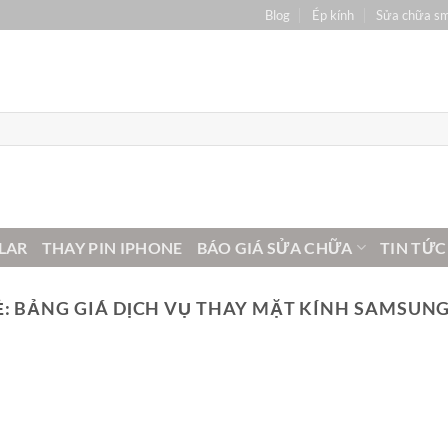
Blog
Ép kính
Sửa chữa s
LAR
THAY PIN IPHONE
BÁO GIÁ SỬA CHỮA
TIN TỨC
Ẻ:
BẢNG GIÁ DỊCH VỤ THAY MẶT KÍNH SAMSUNG