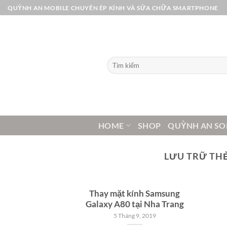
Bỏ
QUỲNH AN MOBILE CHUYÊN ÉP KÍNH VÀ SỬA CHỮA SMARTPHONE
qua
nội
dung
Tìm
kiếm:
HOME
SHOP
QUỲNH AN SO
LƯU TRỮ TH
Thay mặt kính Samsung
Galaxy A80 tại Nha Trang
5 Tháng 9, 2019