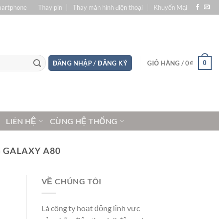
martphone
Thay pin
Thay màn hình điện thoại
Khuyến Mại
0
ĐĂNG NHẬP / ĐĂNG KÝ
GIỎ HÀNG /
0
₫
LIÊN HỆ
CÙNG HỆ THỐNG
 GALAXY A80
VỀ CHÚNG TÔI
Là công ty hoạt động lĩnh vực