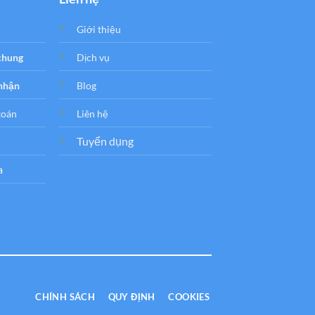
Giới thiệu
 chung
Dịch vụ
 nhận
Blog
toán
Liên hệ
Tuyển dụng
a
CHÍNH SÁCH
QUY ĐỊNH
COOKIES