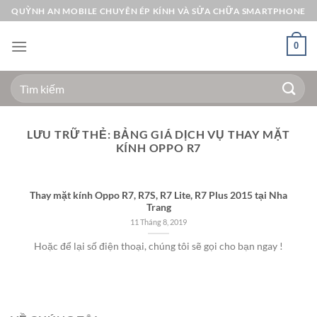
Bỏ
QUỲNH AN MOBILE CHUYÊN ÉP KÍNH VÀ SỬA CHỮA SMARTPHONE
qua
nội
0
dung
Tìm
kiếm:
LƯU TRỮ THẺ:
BẢNG GIÁ DỊCH VỤ THAY MẶT
KÍNH OPPO R7
Thay mặt kính Oppo R7, R7S, R7 Lite, R7 Plus 2015 tại Nha
Trang
11 Tháng 8, 2019
Hoặc để lại số điện thoại, chúng tôi sẽ gọi cho bạn ngay !