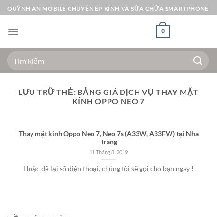
Bỏ
QUỲNH AN MOBILE CHUYÊN ÉP KÍNH VÀ SỬA CHỮA SMARTPHONE
qua
nội
0
dung
Tìm
kiếm:
LƯU TRỮ THẺ:
BẢNG GIÁ DỊCH VỤ THAY MẶT
KÍNH OPPO NEO 7
Thay mặt kính Oppo Neo 7, Neo 7s (A33W, A33FW) tại Nha
Trang
11 Tháng 8, 2019
Hoặc để lại số điện thoại, chúng tôi sẽ gọi cho bạn ngay !