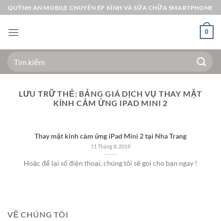
Bỏ
QUỲNH AN MOBILE CHUYÊN ÉP KÍNH VÀ SỬA CHỮA SMARTPHONE
qua
nội
0
dung
Tìm
kiếm:
LƯU TRỮ THẺ:
BẢNG GIÁ DỊCH VỤ THAY MẶT
KÍNH CẢM ỨNG IPAD MINI 2
Thay mặt kính cảm ứng iPad Mini 2 tại Nha Trang
11 Tháng 8, 2019
Hoặc để lại số điện thoại, chúng tôi sẽ gọi cho bạn ngay !
VỀ CHÚNG TÔI