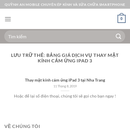
Bỏ
QUỲNH AN MOBILE CHUYÊN ÉP KÍNH VÀ SỬA CHỮA SMARTPHONE
qua
nội
0
dung
Tìm
kiếm:
LƯU TRỮ THẺ:
BẢNG GIÁ DỊCH VỤ THAY MẶT
KÍNH CẢM ỨNG IPAD 3
Thay mặt kính cảm ứng iPad 3 tại Nha Trang
11 Tháng 8, 2019
Hoặc để lại số điện thoại, chúng tôi sẽ gọi cho bạn ngay !
VỀ CHÚNG TÔI