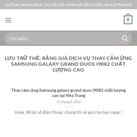
Bỏ
QUỲNH AN MOBILE CHUYÊN ÉP KÍNH VÀ SỬA CHỮA SMARTPHONE
qua
nội
0
dung
Tìm
kiếm:
LƯU TRỮ THẺ:
BẢNG GIÁ DỊCH VỤ THAY CẢM ỨNG
SAMSUNG GALAXY GRAND DUOS I9082 CHẤT
LƯỢNG CAO
Thay cảm ứng Samsung galaxy grand duos i9082 chất lượng
cao tại Nha Trang
11 Tháng 8, 2019
Hoặc để lại số điện thoại, chúng tôi sẽ gọi cho bạn ngay !