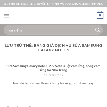
Bỏ
QUỲNH AN MOBILE CHUYÊN ÉP KÍNH VÀ SỬA CHỮA SMARTPHONE
qua
nội
0
dung
Tìm
kiếm:
LƯU TRỮ THẺ:
BẢNG GIÁ DỊCH VỤ SỬA SAMSUNG
GALAXY NOTE 1
Sửa Samsung Galaxy note 1, 2 & Note 3 liệt cảm ứng, hỏng cảm
ứng tại Nha Trang
11 Tháng 8, 2019
Hoặc để lại số điện thoại, chúng tôi sẽ gọi cho bạn ngay !