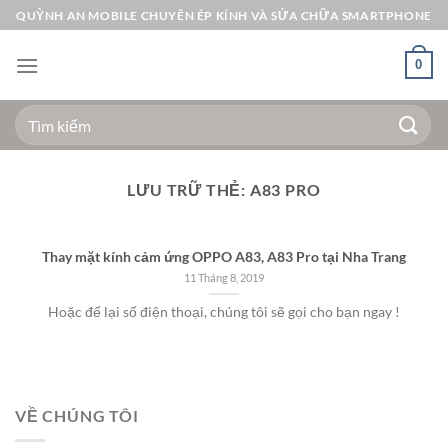
Bỏ
QUỲNH AN MOBILE CHUYÊN ÉP KÍNH VÀ SỬA CHỮA SMARTPHONE
qua
nội
0
dung
Tìm
kiếm:
LƯU TRỮ THẺ:
A83 PRO
Thay mặt kính cảm ứng OPPO A83, A83 Pro tại Nha Trang
11 Tháng 8, 2019
Hoặc để lại số điện thoại, chúng tôi sẽ gọi cho bạn ngay !
VỀ CHÚNG TÔI