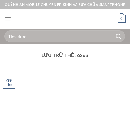
Bỏ
QUỲNH AN MOBILE CHUYÊN ÉP KÍNH VÀ SỬA CHỮA SMARTPHONE
qua
nội
0
dung
Tìm
kiếm:
LƯU TRỮ THẺ:
626S
09
Th5