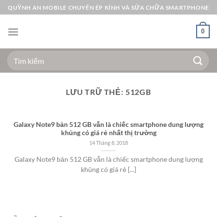
Bỏ
QUỲNH AN MOBILE CHUYÊN ÉP KÍNH VÀ SỬA CHỮA SMARTPHONE
qua
nội
0
dung
Tìm
kiếm:
LƯU TRỮ THẺ:
512GB
Galaxy Note9 bản 512 GB vẫn là chiếc smartphone dung lượng
khủng có giá rẻ nhất thị trường
14 Tháng 8, 2018
Galaxy Note9 bản 512 GB vẫn là chiếc smartphone dung lượng
khủng có giá rẻ [...]