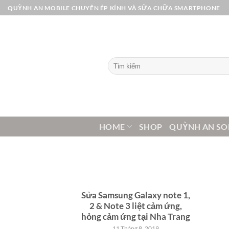
Bỏ
QUỲNH AN MOBILE CHUYÊN ÉP KÍNH VÀ SỬA CHỮA SMARTPHONE
qua
nội
dung
Tìm
kiếm:
HOME
SHOP
QUỲNH AN SO
Sửa Samsung Galaxy note 1,
2 & Note 3 liệt cảm ứng,
hỏng cảm ứng tại Nha Trang
11 Tháng 8, 2019