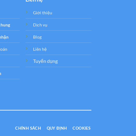
Giới thiệu
 chung
Dịch vụ
 nhận
Blog
toán
Liên hệ
Tuyển dụng
a
CHÍNH SÁCH
QUY ĐỊNH
COOKIES