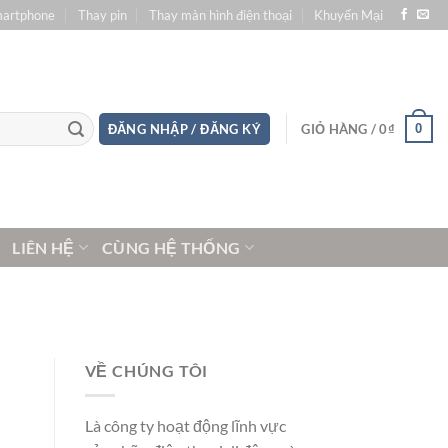
martphone
Thay pin
Thay màn hình điện thoại
Khuyến Mại
0
ĐĂNG NHẬP / ĐĂNG KÝ
GIỎ HÀNG /
0
₫
LIÊN HỆ
CÙNG HỆ THỐNG
VỀ CHÚNG TÔI
Là công ty hoạt động lĩnh vực