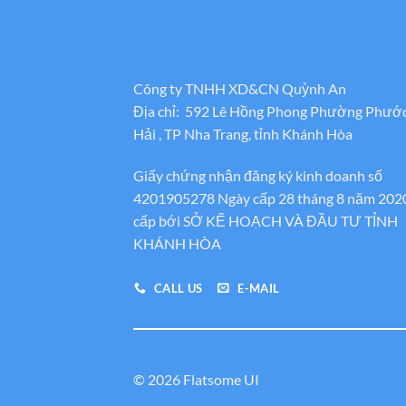
Công ty TNHH XD&CN Quỳnh An
Địa chỉ: 592 Lê Hồng Phong Phường Phướ
Hải , TP Nha Trang, tỉnh Khánh Hòa
Giấy chứng nhận đăng ký kinh doanh số
4201905278 Ngày cấp 28 tháng 8 năm 202
cấp bới SỞ KẾ HOẠCH VÀ ĐẦU TƯ TỈNH
KHÁNH HÒA
CALL US
E-MAIL
© 2026 Flatsome UI