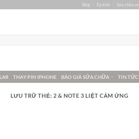
Blog
Ép kính
Sửa chữa s
LAR
THAY PIN IPHONE
BÁO GIÁ SỬA CHỮA
TIN TỨC
LƯU TRỮ THẺ:
2 & NOTE 3 LIỆT CẢM ỨNG