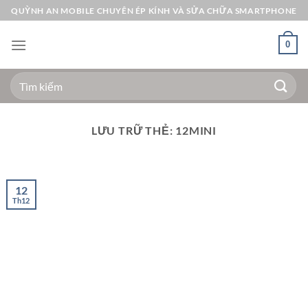
Bỏ
QUỲNH AN MOBILE CHUYÊN ÉP KÍNH VÀ SỬA CHỮA SMARTPHONE
qua
nội
0
dung
Tìm
kiếm:
LƯU TRỮ THẺ:
12MINI
12
Th12