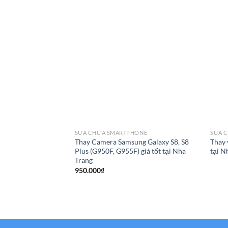
SỬA CHỮA SMARTPHONE
SỬA 
Thay Camera Samsung Galaxy S8, S8
Thay 
Plus (G950F, G955F) giá tốt tại Nha
tại N
Trang
950.000
₫