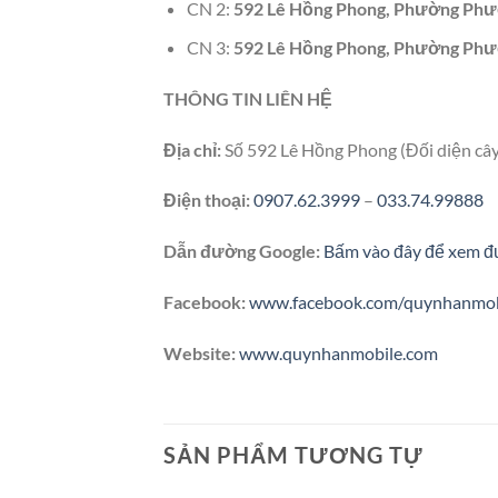
CN 2:
592 Lê Hồng Phong, Phường Phướ
CN 3:
592 Lê Hồng Phong, Phường Phướ
THÔNG TIN LIÊN HỆ
Địa chỉ:
Số 592 Lê Hồng Phong (Đối diện câ
Điện thoại:
0907.62.3999
–
033.74.99888
Dẫn đường Google:
Bấm vào đây để xem đ
Facebook:
www.facebook.com/quynhanmob
Website:
www.quynhanmobile.com
SẢN PHẨM TƯƠNG TỰ