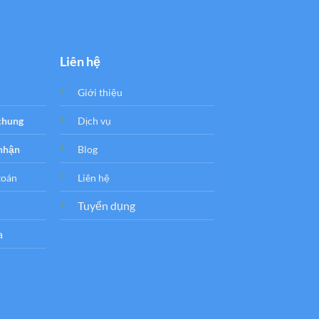
3.500.000₫
Liên hệ
Giới thiệu
 chung
Dịch vụ
 nhận
Blog
toán
Liên hệ
Tuyển dụng
a