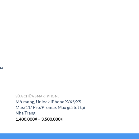
ha
SỬA CHỮA SMARTPHO
Thay, sửa wifi iPad 3 
Trang
SỬA CHỮA SMARTPHONE
750.000
₫
Mở mạng, Unlock iPhone X/XS/XS
Max/11/ Pro/Promax Max giá tốt tại
Nha Trang
Khoảng
1.400.000
₫
–
3.500.000
₫
giá:
từ
1.400.000₫
đến