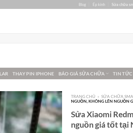
Blog
Ép kính
Sửa chữa s
LAR
THAY PIN IPHONE
BÁO GIÁ SỬA CHỮA
TIN TỨC
TRANG CHỦ
»
SỬA CHỮA SM
NGUỒN, KHÔNG LÊN NGUỒN GI
Sửa Xiaomi Redmi
nguồn giá tốt tại