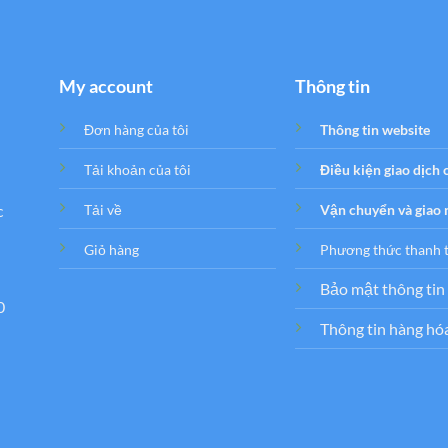
My account
Thông tin
Đơn hàng của tôi
Thông tin website
Tải khoản của tôi
Điều kiện giao dịch
c
Tải về
Vận chuyển và giao
Giỏ hàng
Phương thức thanh 
Bảo mật thông tin
0
Thông tin hàng hó