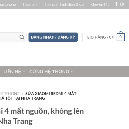
martphone
Thay pin
Thay màn hình điện thoại
Khuyến Mại
0
ĐĂNG NHẬP / ĐĂNG KÝ
GIỎ HÀNG /
0
₫
LIÊN HỆ
CÙNG HỆ THỐNG
ARTPHONE
»
SỬA XIAOMI REDMI 4 MẤT
Á TỐT TẠI NHA TRANG
 4 mất nguồn, không lên
 Nha Trang