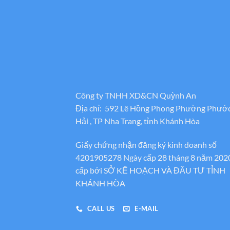
Công ty TNHH XD&CN Quỳnh An
Địa chỉ: 592 Lê Hồng Phong Phường Phướ
Hải , TP Nha Trang, tỉnh Khánh Hòa
Giấy chứng nhận đăng ký kinh doanh số
4201905278 Ngày cấp 28 tháng 8 năm 202
cấp bới SỞ KẾ HOẠCH VÀ ĐẦU TƯ TỈNH
KHÁNH HÒA
CALL US
E-MAIL