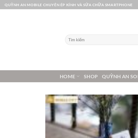
Bỏ
QUỲNH AN MOBILE CHUYÊN ÉP KÍNH VÀ SỬA CHỮA SMARTPHONE
qua
nội
dung
Tìm
kiếm:
HOME
SHOP
QUỲNH AN SO