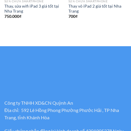
SỬA CHỮA SMARTPHONE
SỬA CHỮA SMARTPHONE
Thay, sửa wifi iPad 3 giá tốt tại
Thay vỏ iPad 2 giá tốt tại Nha
Nha Trang
Trang
750.000
₫
700
₫
Công ty TNHH XD&CN Quỳnh An
Địa chỉ: 592 Lê Hồng Phong Phường Phước Hải , TP Nha
Trang, tỉnh Khánh Hòa
Giấy chứng nhận đăng ký kinh doanh số 4201905278 Ngày