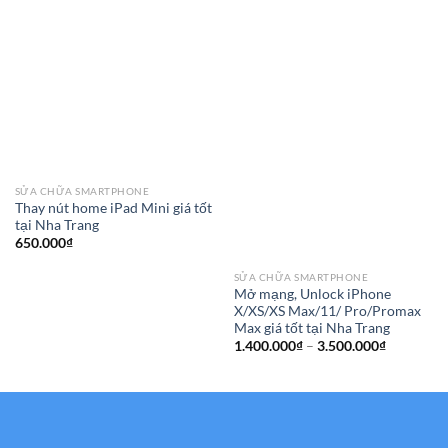
SỬA CHỮA SMARTPHONE
Thay nút home iPad Mini giá tốt
tại Nha Trang
650.000
₫
SỬA CHỮA SMARTPHONE
Mở mạng, Unlock iPhone
X/XS/XS Max/11/ Pro/Promax
Max giá tốt tại Nha Trang
Khoảng
1.400.000
₫
–
3.500.000
₫
giá:
từ
1.400.000
đến
3.500.000