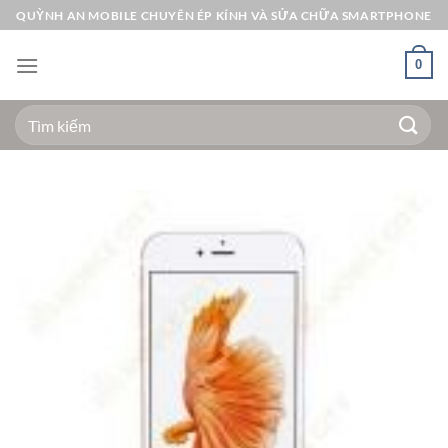
Bỏ
QUỲNH AN MOBILE CHUYÊN ÉP KÍNH VÀ SỬA CHỮA SMARTPHONE
qua
nội
0
dung
Tìm
kiếm: