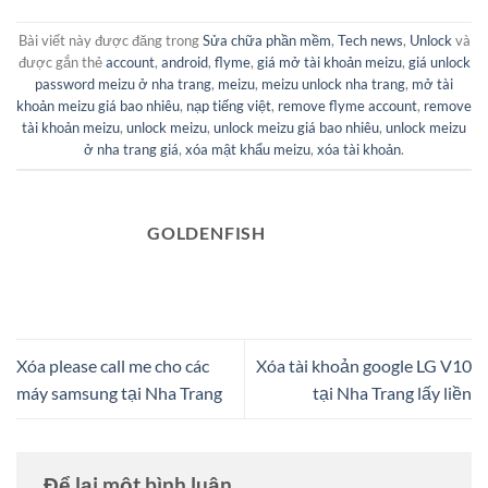
Bài viết này được đăng trong
Sửa chữa phần mềm
,
Tech news
,
Unlock
và
được gắn thẻ
account
,
android
,
flyme
,
giá mở tài khoản meizu
,
giá unlock
password meizu ở nha trang
,
meizu
,
meizu unlock nha trang
,
mở tài
khoản meizu giá bao nhiêu
,
nạp tiếng việt
,
remove flyme account
,
remove
tài khoản meizu
,
unlock meizu
,
unlock meizu giá bao nhiêu
,
unlock meizu
ở nha trang giá
,
xóa mật khẩu meizu
,
xóa tài khoản
.
GOLDENFISH
Xóa please call me cho các
Xóa tài khoản google LG V10
máy samsung tại Nha Trang
tại Nha Trang lấy liền
Để lại một bình luận