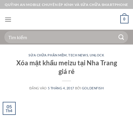
Bỏ
QUỲNH AN MOBILE CHUYÊN ÉP KÍNH VÀ SỬA CHỮA SMARTPHONE
qua
nội
0
dung
Tìm
kiếm:
SỬA CHỮA PHẦN MỀM
,
TECH NEWS
,
UNLOCK
Xóa mật khẩu meizu tại Nha Trang
giá rẻ
ĐĂNG VÀO
5 THÁNG 4, 2017
BỞI
GOLDENFISH
05
Th4