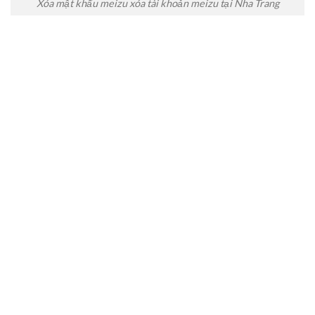
Xóa mật khẩu meizu xóa tài khoản meizu tại Nha Trang