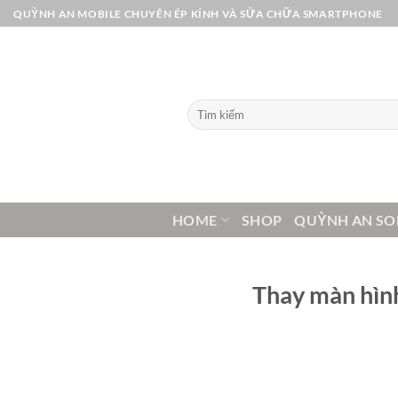
Bỏ
QUỲNH AN MOBILE CHUYÊN ÉP KÍNH VÀ SỬA CHỮA SMARTPHONE
qua
nội
dung
Tìm
kiếm:
HOME
SHOP
QUỲNH AN SO
Thay màn hình