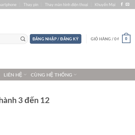
martphone
Thay pin
Thay màn hình điện thoại
Khuyến Mại
0
ĐĂNG NHẬP / ĐĂNG KÝ
GIỎ HÀNG /
0
₫
LIÊN HỆ
CÙNG HỆ THỐNG
 hành 3 đến 12