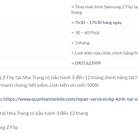
⭐️ Thay màn hình Samsung Z Flip t
tháng
⭐️
7h30 – 17h30 hàng ngày
⭐️ 30 – 60 Phút
⭐️ 3 tháng
⭐️ Linh kiện sửa chữa chính hãng/li
⭐️
0907.623999
 Z Flip tại Nha Trang có bảo hành 3 đến 12 tháng chính hãng tại
n nhanh chóng, tiết kiệm. Linh kiện zin mới 100%
ây
https://www.quynhanmobile.com/repair-services/ep-kinh-tai-n
tại Nha Trang có bảo hành 3 đến 12 tháng
ng Z Flip