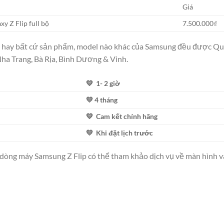
Giá
y Z Flip full bộ
7.500.000₫
hay bất cứ sản phẩm, model nào khác của Samsung đều được Qu
Nha Trang, Bà Rịa, Bình Dương & Vinh.
💛 1- 2 giờ
💛 4 tháng
💛 Cam kết chính hãng
💛 Khi đặt lịch trước
dòng máy Samsung Z Flip có thể tham khảo dịch vụ về màn hình v