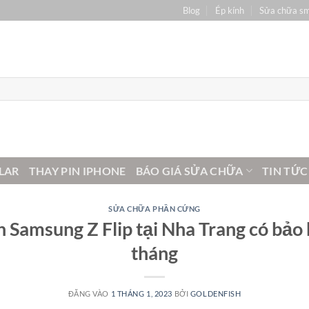
Blog
Ép kính
Sửa chữa s
LAR
THAY PIN IPHONE
BÁO GIÁ SỬA CHỮA
TIN TỨC
SỬA CHỮA PHẦN CỨNG
 Samsung Z Flip tại Nha Trang có bảo
tháng
ĐĂNG VÀO
1 THÁNG 1, 2023
BỞI
GOLDENFISH