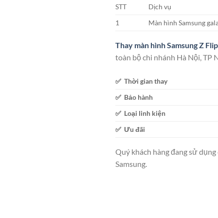
STT
Dịch vụ
1
Màn hình Samsung galax
Thay màn hình Samsung Z Flip
toàn bộ chi nhánh Hà Nội, TP 
✅ Thời gian thay
✅ Bảo hành
✅ Loại linh kiện
✅ Ưu đãi
Quý khách hàng đang sử dụng 
Samsung.