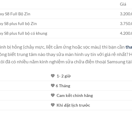
Giá
y S8 Full Bộ Zin
3.200
 S8 plus full bộ Zin
3.750
y S8 plus full bộ có khung
4.200
ình bị hỏng (chảy mực, liệt cảm ứng hoặc sọc màu) thì bạn cần
th
hông biết trung tâm nào thay sửa màn hình uy tín với giá rẻ nhất?
 tôi đã có nhiều năm kinh nghiệm sửa chữa điện thoại Samsung tại
💛 1- 2 giờ
💛 6 Tháng
💛 Cam kết chính hãng
💛 Khi đặt lịch trước