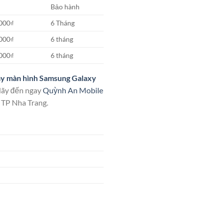
Bảo hành
.000₫
6 Tháng
.000₫
6 tháng
.000₫
6 tháng
ay màn hình Samsung Galaxy
 Hãy đến ngay
Quỳnh An Mobile
 TP Nha Trang.