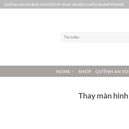
Bỏ
QUỲNH AN MOBILE CHUYÊN ÉP KÍNH VÀ SỬA CHỮA SMARTPHONE
qua
nội
dung
Tìm
kiếm:
HOME
SHOP
QUỲNH AN SO
Thay màn hình 