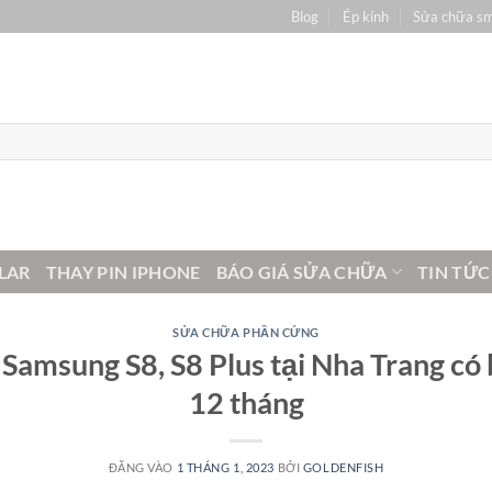
Blog
Ép kính
Sửa chữa s
LAR
THAY PIN IPHONE
BÁO GIÁ SỬA CHỮA
TIN TỨC
SỬA CHỮA PHẦN CỨNG
Samsung S8, S8 Plus tại Nha Trang có
12 tháng
ĐĂNG VÀO
1 THÁNG 1, 2023
BỞI
GOLDENFISH