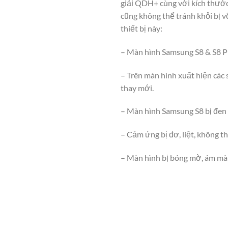
giải QDH+ cùng với kích thước l
cũng không thể tránh khỏi bị v
thiết bị này:
– Màn hình Samsung S8 & S8 Plu
– Trên màn hình xuất hiện các
thay mới.
– Màn hình Samsung S8 bị đen
– Cảm ứng bị đơ, liệt, không t
– Màn hình bị bóng mờ, ám màu,