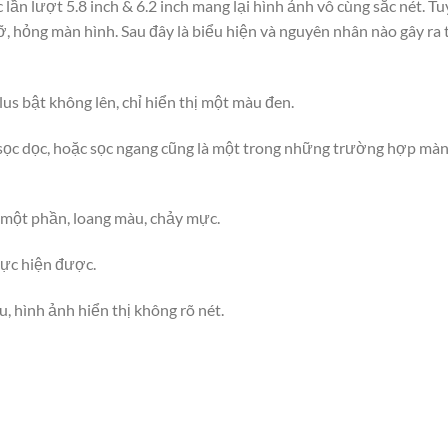
ần lượt 5.8 inch & 6.2 inch mang lại hình ảnh vô cùng sắc nét. Tu
ỡ, hỏng màn hình. Sau đây là biểu hiện và nguyên nhân nào gây ra
s bật không lên, chỉ hiển thị một màu đen.
 sọc dọc, hoặc sọc ngang cũng là một trong những trường hợp màn
 một phần, loang màu, chảy mực.
hực hiện được.
 hình ảnh hiển thị không rõ nét.