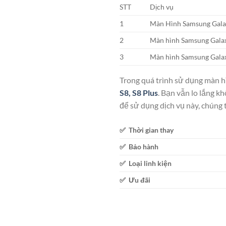
STT
Dịch vụ
1
Màn Hình Samsung Galax
2
Màn hình Samsung Galaxy
3
Màn hình Samsung Galax
Trong quá trình sử dụng màn h
S8, S8 Plus
. Bạn vẫn lo lắng k
để sử dụng dịch vụ này, chúng
✅ Thời gian thay
✅ Bảo hành
✅ Loại linh kiện
✅ Ưu đãi