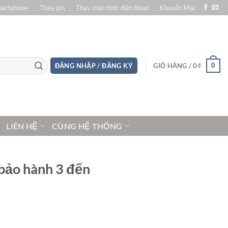
martphone
Thay pin
Thay màn hình điện thoại
Khuyến Mại
0
ĐĂNG NHẬP / ĐĂNG KÝ
GIỎ HÀNG /
0
₫
LIÊN HỆ
CÙNG HỆ THỐNG
 bảo hành 3 đến