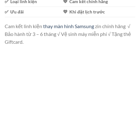
✅ Loại linh kiện
💛 Cam kết chính hãng
✅ Ưu đãi
💛 Khi đặt lịch trước
Cam kết linh kiện
thay màn hình Samsung
zin chính hãng √
Bảo hành từ 3 – 6 tháng √ Vệ sinh máy miễn phí √ Tặng thẻ
Giftcard.