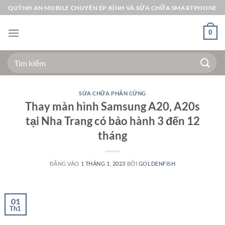
Bỏ
QUỲNH AN MOBILE CHUYÊN ÉP KÍNH VÀ SỬA CHỮA SMARTPHONE
qua
nội
0
dung
Tìm
kiếm:
SỬA CHỮA PHẦN CỨNG
Thay màn hình Samsung A20, A20s
tại Nha Trang có bảo hành 3 đến 12
tháng
ĐĂNG VÀO
1 THÁNG 1, 2023
BỞI
GOLDENFISH
01
Th1