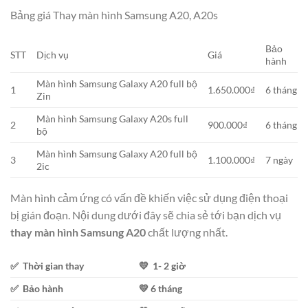
Bảng giá Thay màn hình Samsung A20, A20s
Bảo
STT
Dịch vụ
Giá
hành
Màn hình Samsung Galaxy A20 full bộ
1
1.650.000₫
6 tháng
Zin
Màn hình Samsung Galaxy A20s full
2
900.000₫
6 tháng
bộ
Màn hình Samsung Galaxy A20 full bộ
3
1.100.000₫
7 ngày
2ic
Màn hình cảm ứng có vấn đề khiến việc sử dụng điện thoại
bị gián đoạn. Nội dung dưới đây sẽ chia sẻ tới bạn dịch vụ
thay màn hình Samsung A20
chất lượng nhất.
✅ Thời gian thay
💛 1- 2 giờ
✅ Bảo hành
💛 6 tháng