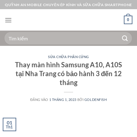
Bỏ
QUỲNH AN MOBILE CHUYÊN ÉP KÍNH VÀ SỬA CHỮA SMARTPHONE
qua
nội
0
dung
Tìm
kiếm:
SỬA CHỮA PHẦN CỨNG
Thay màn hình Samsung A10, A10S
tại Nha Trang có bảo hành 3 đến 12
tháng
ĐĂNG VÀO
1 THÁNG 1, 2023
BỞI
GOLDENFISH
01
Th1