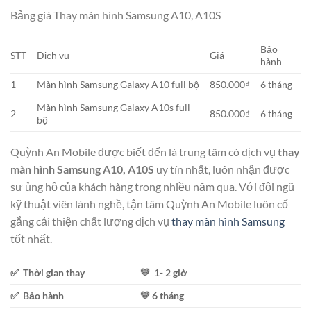
Bảng giá Thay màn hình Samsung A10, A10S
Bảo
STT
Dịch vụ
Giá
hành
1
Màn hình Samsung Galaxy A10 full bộ
850.000₫
6 tháng
Màn hình Samsung Galaxy A10s full
2
850.000₫
6 tháng
bộ
Quỳnh An Mobile được biết đến là trung tâm có dịch vụ
thay
màn hình Samsung A10, A10S
uy tín nhất, luôn nhận được
sự ủng hộ của khách hàng trong nhiều năm qua. Với đội ngũ
kỹ thuật viên lành nghề, tận tâm Quỳnh An Mobile luôn cố
gắng cải thiện chất lượng dịch vụ
thay màn hình Samsung
tốt nhất.
✅ Thời gian thay
💛 1- 2 giờ
✅ Bảo hành
💛 6 tháng