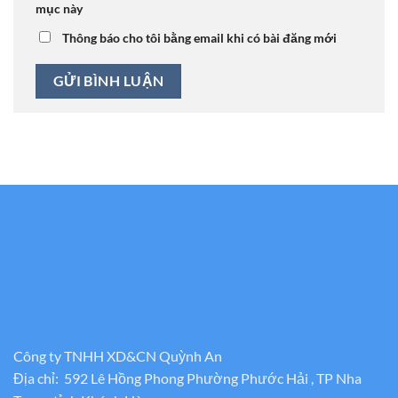
mục này
Thông báo cho tôi bằng email khi có bài đăng mới
Công ty TNHH XD&CN Quỳnh An
Địa chỉ: 592 Lê Hồng Phong Phường Phước Hải , TP Nha