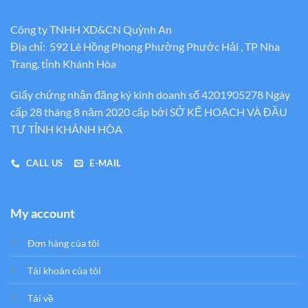
Công ty TNHH XD&CN Quỳnh An
Địa chỉ: 592 Lê Hồng Phong Phường Phước Hải , TP Nha
Trang, tỉnh Khánh Hòa
Giấy chứng nhận đăng ký kinh doanh số 4201905278 Ngày
cấp 28 tháng 8 năm 2020 cấp bới SỞ KẾ HOẠCH VÀ ĐẦU
TƯ TỈNH KHÁNH HÒA
CALL US
E-MAIL
My account
Đơn hàng của tôi
Tải khoản của tôi
Tải về