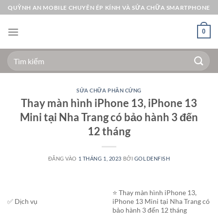
Bỏ
QUỲNH AN MOBILE CHUYÊN ÉP KÍNH VÀ SỬA CHỮA SMARTPHONE
qua
nội
0
dung
Tìm
kiếm:
SỬA CHỮA PHẦN CỨNG
Thay màn hình iPhone 13, iPhone 13
Mini tại Nha Trang có bảo hành 3 đến
12 tháng
ĐĂNG VÀO
1 THÁNG 1, 2023
BỞI
GOLDENFISH
⭐️ Thay màn hình iPhone 13,
✅ Dịch vụ
iPhone 13 Mini tại Nha Trang có
bảo hành 3 đến 12 tháng