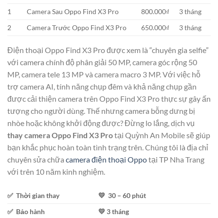
1
Camera Sau Oppo Find X3 Pro
800.000₫
3 tháng
2
Camera Trước Oppo Find X3 Pro
650.000₫
3 tháng
Điện thoại Oppo Find X3 Pro được xem là “chuyên gia selfie”
với camera chính độ phân giải 50 MP, camera góc rộng 50
MP, camera tele 13 MP và camera macro 3 MP. Với việc hỗ
trợ camera AI, tính năng chụp đêm và khả năng chụp gần
được cải thiện camera trên Oppo Find X3 Pro thực sự gây ấn
tượng cho người dùng. Thế nhưng camera bỗng dưng bị
nhòe hoặc không khởi động được? Đừng lo lắng, dịch vụ
thay camera Oppo Find X3 Pro
tại Quỳnh An Mobile sẽ giúp
bạn khắc phục hoàn toàn tình trạng trên. Chúng tôi là địa chỉ
chuyên sửa chữa
camera điện thoại Oppo
tại TP Nha Trang
với trên 10 năm kinh nghiệm.
✅ Thời gian thay
💛 30 – 60 phút
✅ Bảo hành
💛 3 tháng