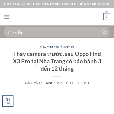
Bỏ
QUỲNH AN MOBILE CHUYÊN ÉP KÍNH VÀ SỬA CHỮA SMARTPHONE
qua
nội
0
dung
Tìm
kiếm:
SỬA CHỮA PHẦN CỨNG
Thay camera trước, sau Oppo Find
X3 Pro tại Nha Trang có bảo hành 3
đến 12 tháng
ĐĂNG VÀO
1 THÁNG 1, 2023
BỞI
GOLDENFISH
01
Th1