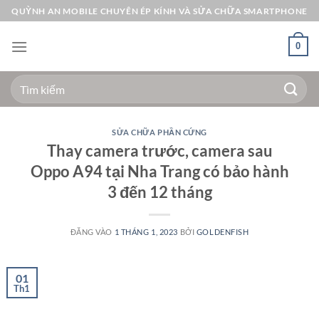
Bỏ
QUỲNH AN MOBILE CHUYÊN ÉP KÍNH VÀ SỬA CHỮA SMARTPHONE
qua
nội
0
dung
Tìm
kiếm:
SỬA CHỮA PHẦN CỨNG
Thay camera trước, camera sau
Oppo A94 tại Nha Trang có bảo hành
3 đến 12 tháng
ĐĂNG VÀO
1 THÁNG 1, 2023
BỞI
GOLDENFISH
01
Th1