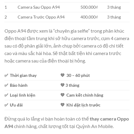
1
Camera Sau Oppo A94
500.000₫
3 tháng
2
Camera Trước Oppo A94
400.000₫
3 tháng
Oppo A94 được xem là “chuyên gia selfie” trong phân khúc
điện thoại tầm trung khi sở hữu camera trước, cụm 4 camera
sau có độ phân giải lớn, ảnh chụp bởi camera có độ chi tiết
cao và màu sắc hài hòa. Sẽ thật bất tiện khi camera trước
hoặc camera sau của điện thoại bị hỏng.
✅ Thời gian thay
💛 30 – 60 phút
✅ Bảo hành
💛 3 tháng
✅ Loại linh kiện
💛 Cam kết chính hãng
✅ Ưu đãi
💛 Khi đặt lịch trước
Đừng quá lo lắng vì bạn hoàn toàn có thể
thay camera Oppo
A94
chính hãng, chất lượng tốt tại Quỳnh An Mobile.