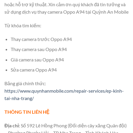
hoặc hỗ trợ kỹ thuật. Xin cảm ơn quý khách đã tin tưởng và
sử dụng dịch vụ thay camera Oppo A94 tại Quỳnh An Mobile
Từ khóa tìm kiếm:
Thay camera trước Oppo A94
Thay camera sau Oppo A94
Giá camera sau Oppo A94
Sửa camera Oppo A94
Bảng giá chính thức:
https://www.quynhanmobile.com/repair-services/ep-kinh-
tai-nha-trang/
THÔNG TIN LIÊN HỆ
Địa chỉ:
Số 592 Lê Hồng Phong (Đối diện cây xăng Quân đội)
– Phường Phước Hải – TP Nha Trang – Tỉnh Khánh Hòa