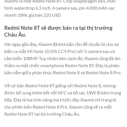
Xiaomi ra mắt Redmi Note 8T: Chip Snapdragon 665, màn
hình waterdrop 6,3 inch, 4 camera sau, pin 4.000 mAh sạc
nhanh 18W, giá bán 220 USD
Redmi Note 8T sẽ được bán ra tại thị trường
Châu Âu.
Vài ngày gần đây, Xiaomi đã khá bận rộn để chuẩn bị cho sự
kiện ra mắt Mi Note 10 (Mi CC9 Pro) với 5 camera sau và
cảm biến 108MP. Tuy nhiên bên cạnh đó, Xiaomi cũng đã âm
thầm ra mắt chiếc smartphone Redmi Note 8T. Đây là phiên
bản nằm giữa phân khúc Redmi Note 8 và Redmi Note 8 Pro.
Về cơ bản Redmi Note 8T giống với Redmi Note 8, nhưng
được bổ sung thêm kết nối NFC và bộ sạc 18W đi kèm trong
hộp. Đây là hai tính năng mà trước đây Xiaomi chỉ trang bị
cho phiên bản Redmi Note 8 Pro. Xiaomi cũng sẽ ra mắt
Redmi Note 8T tại thị trường Châu Âu.