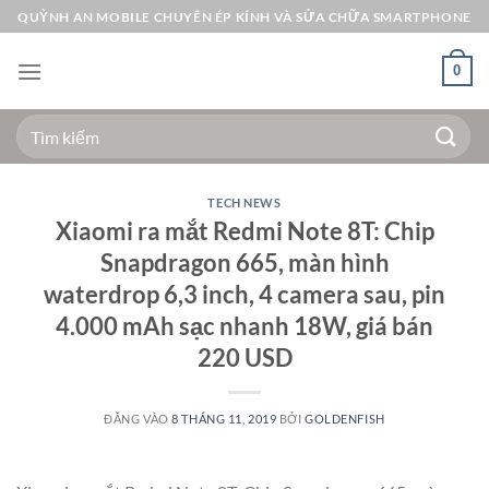
Bỏ
QUỲNH AN MOBILE CHUYÊN ÉP KÍNH VÀ SỬA CHỮA SMARTPHONE
qua
nội
0
dung
Tìm
kiếm:
TECH NEWS
Xiaomi ra mắt Redmi Note 8T: Chip
Snapdragon 665, màn hình
waterdrop 6,3 inch, 4 camera sau, pin
4.000 mAh sạc nhanh 18W, giá bán
220 USD
ĐĂNG VÀO
8 THÁNG 11, 2019
BỞI
GOLDENFISH