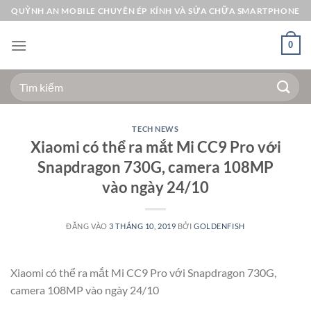
Bỏ
QUỲNH AN MOBILE CHUYÊN ÉP KÍNH VÀ SỬA CHỮA SMARTPHONE
qua
nội
0
dung
Tìm
kiếm:
TECH NEWS
Xiaomi có thể ra mắt Mi CC9 Pro với
Snapdragon 730G, camera 108MP
vào ngày 24/10
ĐĂNG VÀO
3 THÁNG 10, 2019
BỞI
GOLDENFISH
Xiaomi có thể ra mắt Mi CC9 Pro với Snapdragon 730G,
camera 108MP vào ngày 24/10