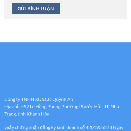
Công ty TNHH XD&CN Quỳnh An
Địa chỉ: 592 Lê Hồng Phong Phường Phước Hải , TP Nha
Trang, tỉnh Khánh Hòa
Giấy chứng nhận đăng ký kinh doanh số 4201905278 Ngày