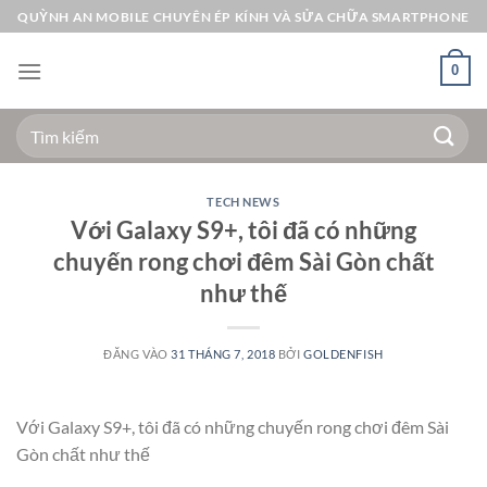
Bỏ
QUỲNH AN MOBILE CHUYÊN ÉP KÍNH VÀ SỬA CHỮA SMARTPHONE
qua
nội
0
dung
Tìm
kiếm:
TECH NEWS
Với Galaxy S9+, tôi đã có những
chuyến rong chơi đêm Sài Gòn chất
như thế
ĐĂNG VÀO
31 THÁNG 7, 2018
BỞI
GOLDENFISH
Với Galaxy S9+, tôi đã có những chuyến rong chơi đêm Sài
Gòn chất như thế