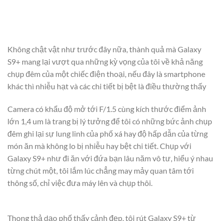
Không chật vật như trước đây nữa, thành quả mà Galaxy
S9+ mang lại vượt qua những kỳ vọng của tôi về khả năng
chụp đêm của một chiếc điện thoại, nếu đây là smartphone
khác thì nhiễu hạt và các chi tiết bị bệt là điều thường thấy
Camera có khẩu độ mở tới F/1.5 cùng kích thước điểm ảnh
lớn 1,4 um là trang bị lý tưởng để tôi có những bức ảnh chụp
đêm ghi lại sự lung linh của phố xá hay độ hấp dẫn của từng
món ăn mà không lo bị nhiễu hay bệt chi tiết. Chụp với
Galaxy S9+ như đi ăn với đứa bạn lâu năm vô tư, hiểu ý nhau
từng chút một, tôi lắm lúc chẳng may mảy quan tâm tới
thông số, chỉ việc đưa máy lên và chụp thôi.
Thong thả dạo phố thấy cảnh đẹp, tôi rút Galaxy S9+ từ