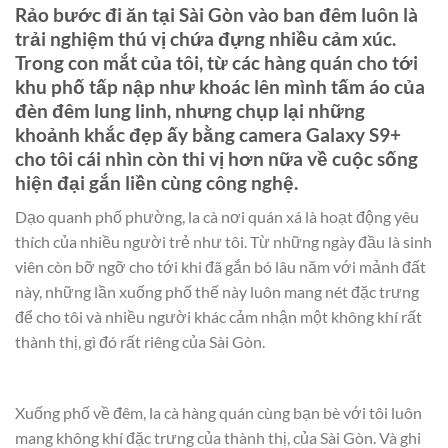
Rảo bước đi ăn tại Sài Gòn vào ban đêm luôn là
trải nghiệm thú vị chứa đựng nhiều cảm xúc.
Trong con mắt của tôi, từ các hàng quán cho tới
khu phố tấp nập như khoác lên mình tấm áo của
đèn đêm lung linh, nhưng chụp lại những
khoảnh khắc đẹp ấy bằng camera Galaxy S9+
cho tôi cái nhìn còn thi vị hơn nữa về cuộc sống
hiện đại gắn liền cùng công nghệ.
Dạo quanh phố phường, la cà nơi quán xá là hoạt động yêu
thích của nhiều người trẻ như tôi. Từ những ngày đầu là sinh
viên còn bỡ ngỡ cho tới khi đã gắn bó lâu năm với mảnh đất
này, những lần xuống phố thế này luôn mang nét đặc trưng
để cho tôi và nhiều người khác cảm nhận một không khí rất
thành thị, gì đó rất riêng của Sài Gòn.
Xuống phố về đêm, la cà hàng quán cùng bạn bè với tôi luôn
mang không khí đặc trưng của thành thị, của Sài Gòn. Và ghi