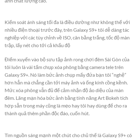
ảnh chất lượng cao.
Kiểm soát ánh sáng tối đa là điều dường như không thể với
nhiều điện thoại trước đây, trên Galaxy S9+ tôi dễ dàng tác
nghiệp với các tùy chỉnh về ISO, cân bằng trắng, tốc độ màn
trập, lấy nét cho tới cả khẩu độ
Điểm xuyến vào bộ sưu tập ảnh rong chơi đêm Sài Gòn của
tôi luôn là vài tấm chụp xóa phông bằng camera tele trên
Galaxy S9+. Nó làm bức ảnh chụp mấy đứa bạn tôi “nghệ”
hơn hẳn mà chẳng cần tới máy ảnh và ống kính cồng kềnh.
Mức xóa phông vẫn đủ để cảm nhận độ ảo diệu của màn
đêm. Lãng mạn hóa bức ảnh bằng tính năng Art Bokeh tích
hợp sẵn trong máy cũng là mẹo hay tôi hay dùng để cho ra
thành quả thêm phần độc đáo, cuốn hút.
Tìm nguồn sáng mạnh một chút cho chủ thể là Galaxy S9+ có