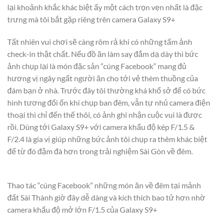
lại khoảnh khắc khác biệt ấy một cách trọn vẹn nhất là đặc
trưng mà tôi bắt gặp riêng trên camera Galaxy S9+
Tất nhiên vui chơi sẽ càng rôm rả khi có những tấm ảnh
check-in thật chất. Nếu đồ ăn làm say đắm dạ dày thì bức
ảnh chụp lại là món đặc sản “cúng Facebook” mang đủ
hương vị ngây ngất người ăn cho tới vẻ thèm thuồng của
đám bạn ở nhà. Trước đây tôi thường khá khổ sở để có bức
hình tương đối ổn khi chụp ban đêm, vẫn tự nhủ camera điện
thoại thì chỉ đến thế thôi, có ảnh ghi nhận cuộc vui là được
rồi. Dùng tới Galaxy S9+ với camera khẩu độ kép F/1.5 &
F/2.4 là gia vị giúp những bức ảnh tôi chụp ra thêm khác biệt
để từ đó đậm đà hơn trong trải nghiệm Sài Gòn về đêm.
Thao tác “cúng Facebook” những món ăn về đêm tại mảnh
đất Sài Thành giờ đây dễ dàng và kích thích bao tử hơn nhờ
camera khẩu độ mở lớn F/1.5 của Galaxy S9+