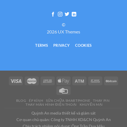
©
2026 UX Themes
TERMS
PRIVACY
COOKIES
BLOG
ÉP KÍNH
SỬA CHỮA SMARTPHONE
THAY PIN
THAY MÀN HÌNH ĐIỆN THOẠI
KHUYẾN MẠI
Quỳnh An media thiết kế và giám sát
Cơ quan chủ quản: Công ty TNHH XD&CN Quỳnh An
Chịu trách nhiệm nội dung: Ông Trần Duy Hậu