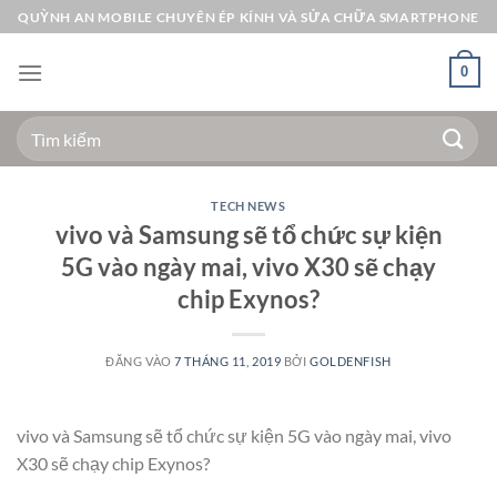
Bỏ
QUỲNH AN MOBILE CHUYÊN ÉP KÍNH VÀ SỬA CHỮA SMARTPHONE
qua
nội
0
dung
Tìm
kiếm:
TECH NEWS
vivo và Samsung sẽ tổ chức sự kiện
5G vào ngày mai, vivo X30 sẽ chạy
chip Exynos?
ĐĂNG VÀO
7 THÁNG 11, 2019
BỞI
GOLDENFISH
vivo và Samsung sẽ tổ chức sự kiện 5G vào ngày mai, vivo
X30 sẽ chạy chip Exynos?