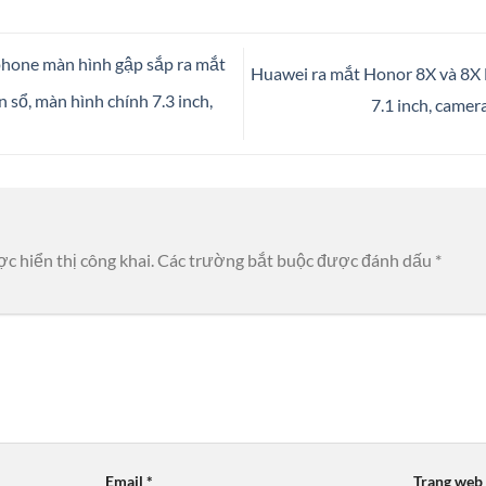
hone màn hình gập sắp ra mắt
Huawei ra mắt Honor 8X và 8X 
sổ, màn hình chính 7.3 inch,
7.1 inch, camer
c hiển thị công khai.
Các trường bắt buộc được đánh dấu
*
Email
*
Trang web