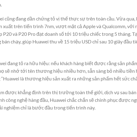
.
 cũng đang dần chứng tỏ vị thế thực sự trên toàn cầu. Vừa qua, H
ản xuất trên tiến trình 7nm, vượt mặt cả Apple và Qualcomm, với rấ
p P20 và P20 Pro đạt doanh số tới 10 triệu chiếc trong 5 tháng. T
bán chạy, giúp Huawei thu về 15 triệu USD chỉ sau 10 giây đầu tiê
awei đang tỏ ra hữu hiệu: nếu khách hàng biết được rằng sản phẩ
ọ sẽ nhớ tới tên thương hiệu nhiều hơn, sẵn sàng bỏ nhiều tiền
g “Huawei là thương hiệu sản xuất ra những sản phẩm hết sức chất
m được khẳng định trên thị trường toàn thế giới, dịch vụ sau bán
ạnh công nghệ hàng đầu, Huawei chắc chắn sẽ chinh phục được ngư
i nghiệm chỉ là bước đầu trong tiến trình này.