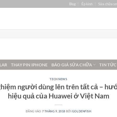
Blog
Ép kính
Sửa chữa s
LAR
THAY PIN IPHONE
BÁO GIÁ SỬA CHỮA
TIN TỨC
TECH NEWS
ghiệm người dùng lên trên tất cả – hướ
hiệu quả của Huawei ở Việt Nam
ĐĂNG VÀO
7 THÁNG 9, 2018
BỞI
GOLDENFISH