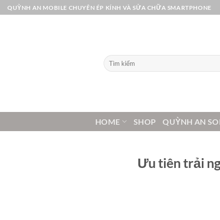
Bỏ
QUỲNH AN MOBILE CHUYÊN ÉP KÍNH VÀ SỬA CHỮA SMARTPHONE
qua
nội
dung
Tìm
kiếm:
HOME
SHOP
QUỲNH AN SO
Ưu tiên trải n