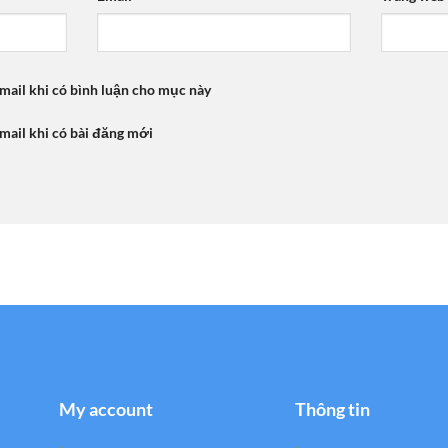
mail khi có bình luận cho mục này
mail khi có bài đăng mới
My account
Thông tin