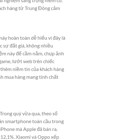
ải nghiệm sang trọng hiếm có.
khách hàng từ Trung Đông cảm
ày hoàn toàn dễ hiểu vì đây là
c sự đắt giá, không nhiều
hiệm này để cầm nắm, chụp ảnh
game, lướt web trên chiếc
 thêm niềm tin của khách hàng
nh mua hàng mang tính chất
 Trong quý vừa qua, theo số
phần smartphone toàn cầu trong
 iPhone mà Apple đã bán ra.
m 12,1%. Xiaomi và Oppo xếp