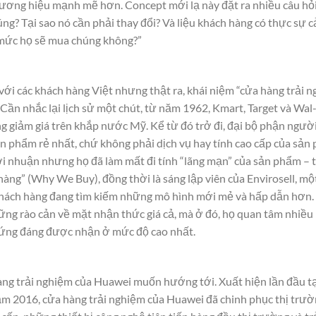
ương hiệu mạnh mẽ hơn. Concept mới lạ này đặt ra nhiều câu hỏi 
ng? Tại sao nó cần phải thay đổi? Và liệu khách hàng có thực sự cả
mức họ sẽ mua chúng không?”
với các khách hàng Việt nhưng thật ra, khái niệm “cửa hàng trải
. Cần nhắc lại lịch sử một chút, từ năm 1962, Kmart, Target và Wal
g giảm giá trên khắp nước Mỹ. Kể từ đó trở đi, đại bộ phận ngườ
sản phẩm rẻ nhất, chứ không phải dịch vụ hay tính cao cấp của sả
i nhuận nhưng họ đã làm mất đi tính “lãng mạn” của sản phẩm – th
hàng” (Why We Buy), đồng thời là sáng lập viên của Envirosell, mộ
 khách hàng đang tìm kiếm những mô hình mới mẻ và hấp dẫn hơn.
g rào cản về mặt nhận thức giá cả, mà ở đó, họ quan tâm nhiều 
xứng đáng được nhận ở mức độ cao nhất.
àng trải nghiệm của Huawei muốn hướng tới. Xuất hiện lần đầu tạ
 2016, cửa hàng trải nghiệm của Huawei đã chinh phục thị trườn