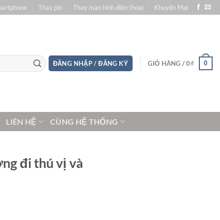
martphone
Thay pin
Thay màn hình điện thoại
Khuyến Mại
0
ĐĂNG NHẬP / ĐĂNG KÝ
GIỎ HÀNG /
0
₫
LIÊN HỆ
CÙNG HỆ THỐNG
ng đi thú vị và