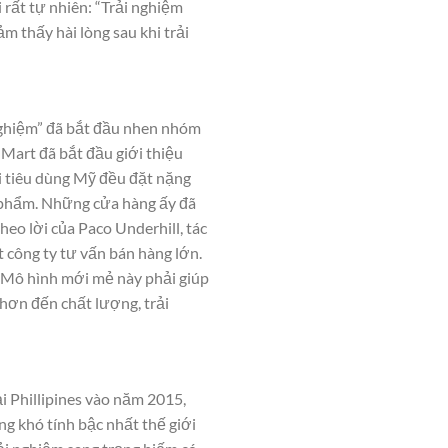
rất tự nhiên: “Trải nghiệm
m thấy hài lòng sau khi trải
 nghiệm” đã bắt đầu nhen nhóm
-Mart đã bắt đầu giới thiệu
i tiêu dùng Mỹ đều đặt nặng
n phẩm. Những cửa hàng ấy đã
eo lời của Paco Underhill, tác
t công ty tư vấn bán hàng lớn.
 Mô hình mới mẻ này phải giúp
hơn đến chất lượng, trải
i Phillipines vào năm 2015,
g khó tính bậc nhất thế giới