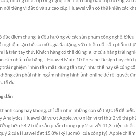
ấp, những thiết bị công nghệ tiên tiến hàng đầu thị trường và tr
 nổi tiếng vì đắt ỏ và sự cao cấp, Huawei vẫn có thể khiến các 
 đặc điểm chung là đều hướng về các sản phẩm công nghệ. Điều n
i nghiệm tại chỗ, có mức giá đa dạng, với nhiều dải sản phẩm thự
í là trên tay thử. Khách hàng có thể dừng lại ở cửa hàng trải ng
 cao cấp nhất của hãng – Huawei Mate 10 Porsche Design hay chơi 
trải nghiệm “nhìn tận mắt, dùng tận tay” như thế này sẽ củng cố
không cần phải nhìn ngắm những hình ảnh online để rồi quyết đị
 tế đi.
ng đắn
hành công hay không, chỉ cần nhìn những con số thực tế để biết.
gy Analytics, Huawei đã vượt Apple, vươn lên vị trí thứ 2 về thị 
ởng hơn 54,2 triệu sản phẩm trong quý 2 so với 41,3 triệu chiếc
 quý 2 của Huawei đạt 15,8% (kỷ lục mới của công ty), Apple chiế