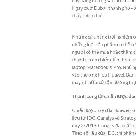
này bằng những sản phẩm cao c
Ngay cả ở Dubai, thành phố vốn
thấy thích thú.
Những cửa hàng trải nghiệm có
những loại sản phẩm có thể trả
người có thể mua hoặc thậm ch
thực tế trên chiếc điện thoại
laptop Matebook X Pro. Những 
vào thương hiệu Huawei. Bạn 
may rủi nữa, cứ tận hưởng thực
Thành công từ chiến lược đú
Chiến lược này của Huawei có t
liệu từ IDC, Canalys và Strate
quý 2/2018. Công ty đã xuất xư
Theo số liệu của IDC, thị phần