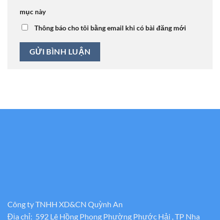
mục này
Thông báo cho tôi bằng email khi có bài đăng mới
Công ty TNHH XD&CN Quỳnh An
Địa chỉ: 592 Lê Hồng Phong Phường Phước Hải , TP Nha