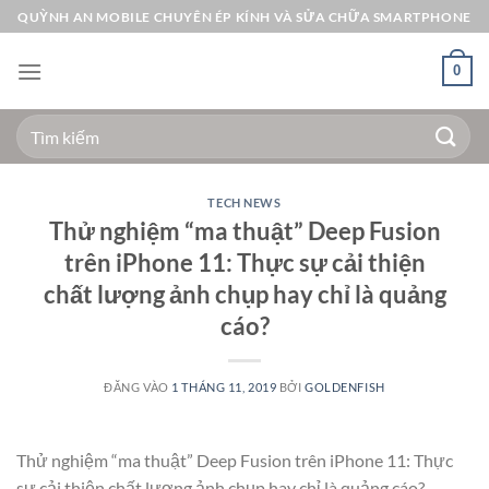
Bỏ
QUỲNH AN MOBILE CHUYÊN ÉP KÍNH VÀ SỬA CHỮA SMARTPHONE
qua
nội
0
dung
Tìm
kiếm:
TECH NEWS
Thử nghiệm “ma thuật” Deep Fusion
trên iPhone 11: Thực sự cải thiện
chất lượng ảnh chụp hay chỉ là quảng
cáo?
ĐĂNG VÀO
1 THÁNG 11, 2019
BỞI
GOLDENFISH
Thử nghiệm “ma thuật” Deep Fusion trên iPhone 11: Thực
sự cải thiện chất lượng ảnh chụp hay chỉ là quảng cáo?