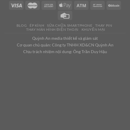
BLOG
ÉP KÍNH
SỬA CHỮA SMARTPHONE
THAY PIN
THAY MÀN HÌNH ĐIỆN THOẠI
KHUYẾN MẠI
Quỳnh An media thiết kế và giám sát
Cơ quan chủ quản: Công ty TNHH XD&CN Quỳnh An
Chịu trách nhiệm nội dung: Ông Trần Duy Hậu