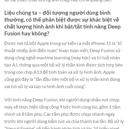
Liệu chúng ta – đối tượng người dùng bình
thường, có thể phân biệt được sự khác biệt về
chất lượng hình ảnh khi bật/tắt tính năng Deep
Fusion hay không?
Được mô tả bởi Apple trong sự kiện ra mắt iPhone 11 là “kĩ
thuật nhiếp ảnh điện toán” hoàn toàn mới, Deep Fusion sử
dụng công nghệ machine learning (máy học) và trí tuệ nhân
tạo A.I, thông qua một bộ xử lý thần kinh được tích hợp bên
trong con chip A13 để tính toán và xử lý hình ảnh. Apple
cũng gọi đây là “lần đầu tiên một bộ vi xử lý thần kinh đóng
vai trò xử lý và tạo ra hình ảnh cuối cùng”.
Với tính năng Deep Fusion, khi người dùng nhấn nút chụp,
máy sẽ thực hiện tổng cộng 9 bức hình cùng lúc, gồm 1 tấm
chính và 8 tấm phụ. Các tấm phụ được chụp nhanh ngay
trước khi người dùng bấm nút và chia thành hai lần. Bộ xử lý
“Neural Engine” sẽ tiến hành phân tích và lọc 24 triệu pixel