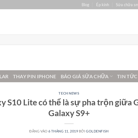
Blog
Ép kính
Sửa chữa s
LAR
THAY PIN IPHONE
BÁO GIÁ SỬA CHỮA
TIN TỨC
TECH NEWS
y S10 Lite có thể là sự pha trộn giữa
Galaxy S9+
ĐĂNG VÀO
6 THÁNG 11, 2019
BỞI
GOLDENFISH