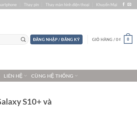
martphone
Thay pin
Thay màn hình điện thoại
Khuyến Mại
0
ĐĂNG NHẬP / ĐĂNG KÝ
GIỎ HÀNG /
0
₫
LIÊN HỆ
CÙNG HỆ THỐNG
 Galaxy S10+ và