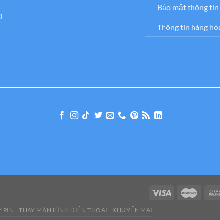
Bảo mật thông tin
0
Thông tin hàng hó
 PIN
THAY MÀN HÌNH ĐIỆN THOẠI
KHUYẾN MẠI