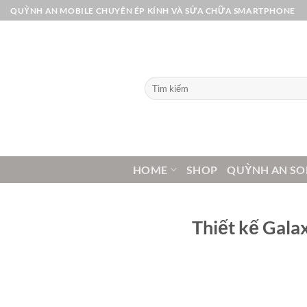
Bỏ
QUỲNH AN MOBILE CHUYÊN ÉP KÍNH VÀ SỬA CHỮA SMARTPHONE
qua
nội
dung
Tìm
kiếm:
HOME
SHOP
QUỲNH AN SO
Thiết kế Galax