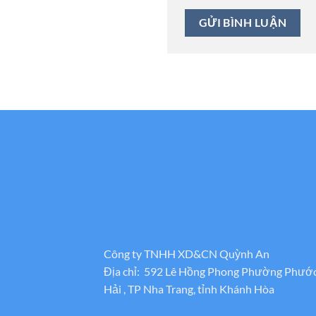
Công ty TNHH XD&CN Quỳnh An
Địa chỉ: 592 Lê Hồng Phong Phường Phướ
Hải , TP Nha Trang, tỉnh Khánh Hòa