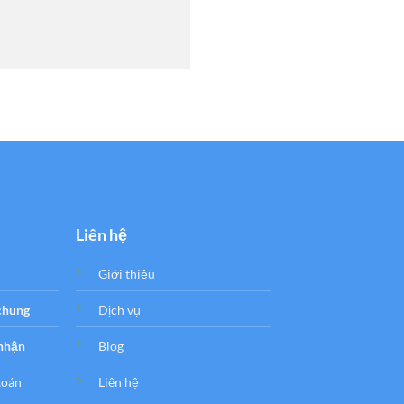
Liên hệ
Giới thiệu
 chung
Dịch vụ
 nhận
Blog
toán
Liên hệ