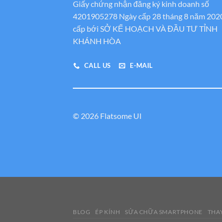
Giấy chứng nhận đăng ký kinh doanh số
4201905278 Ngày cấp 28 tháng 8 năm 202
cấp bới SỞ KẾ HOẠCH VÀ ĐẦU TƯ TỈNH
KHÁNH HÒA
CALL US
E-MAIL
© 2026 Flatsome UI
BLOG
ÉP KÍNH
SỬA CHỮA SMARTPHONE
THAY