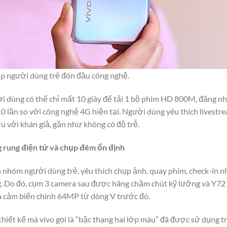
úp người dùng trẻ đón đầu công nghệ.
ời dùng có thể chỉ mất 10 giây để tải 1 bộ phim HD 800M, đăng n
0 lần so với công nghệ 4G hiện tại. Người dùng yêu thích livestre
ưu với khán giả, gần như không có độ trễ.
 rung điện tử và chụp đêm ổn định
nhóm người dùng trẻ, yêu thích chụp ảnh, quay phim, check-in n
g. Do đó, cụm 3 camera sau được hãng chăm chút kỹ lưỡng và Y72
a cảm biến chính 64MP từ dòng V trước đó.
hiết kế mà vivo gọi là “bậc thang hai lớp màu” đã được sử dụng t