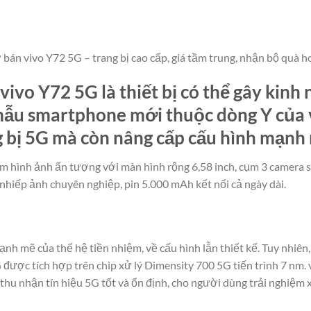
án vivo Y72 5G – trang bị cao cấp, giá tầm trung, nhận bộ quà ho
vivo Y72 5G là thiết bị có thể gây kinh
 mẫu smartphone mới thuộc dòng Y của
 bị 5G mà còn nâng cấp cấu hình mạnh
 hình ảnh ấn tượng với màn hình rộng 6,58 inch, cụm 3 camera 
nhiếp ảnh chuyên nghiệp, pin 5.000 mAh kết nối cả ngày dài.
nh mẽ của thế hệ tiền nhiệm, về cấu hình lẫn thiết kế. Tuy nhiê
G được tích hợp trên chip xử lý Dimensity 700 5G tiến trình 7 nm. 
 thu nhận tín hiệu 5G tốt và ổn định, cho người dùng trải nghiệm