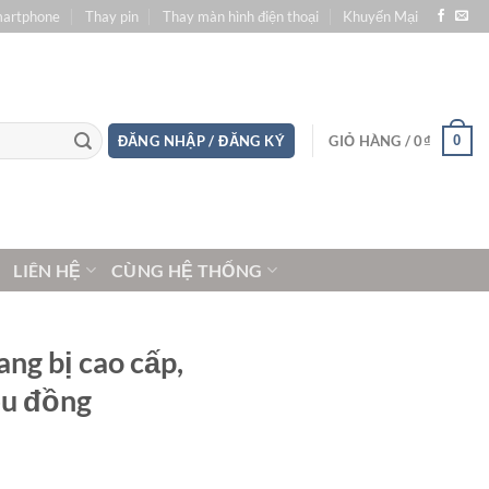
martphone
Thay pin
Thay màn hình điện thoại
Khuyến Mại
0
ĐĂNG NHẬP / ĐĂNG KÝ
GIỎ HÀNG /
0
₫
LIÊN HỆ
CÙNG HỆ THỐNG
ng bị cao cấp,
iệu đồng