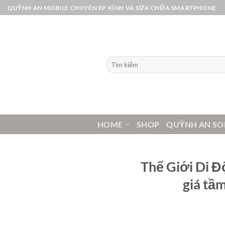
Bỏ
QUỲNH AN MOBILE CHUYÊN ÉP KÍNH VÀ SỬA CHỮA SMARTPHONE
qua
nội
dung
Tìm
kiếm:
HOME
SHOP
QUỲNH AN SO
Thế Giới Di Đ
giá tầm