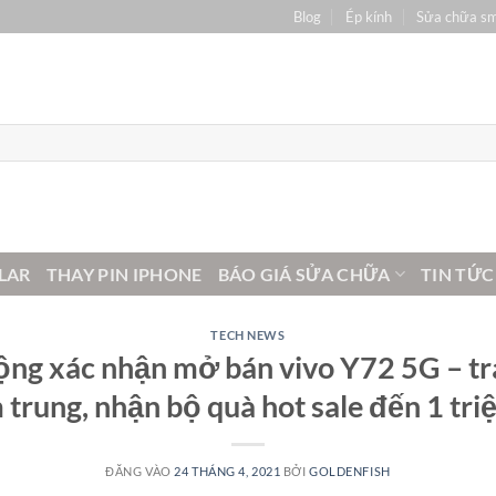
Blog
Ép kính
Sửa chữa s
LAR
THAY PIN IPHONE
BÁO GIÁ SỬA CHỮA
TIN TỨC
TECH NEWS
ộng xác nhận mở bán vivo Y72 5G – tra
 trung, nhận bộ quà hot sale đến 1 tr
ĐĂNG VÀO
24 THÁNG 4, 2021
BỞI
GOLDENFISH