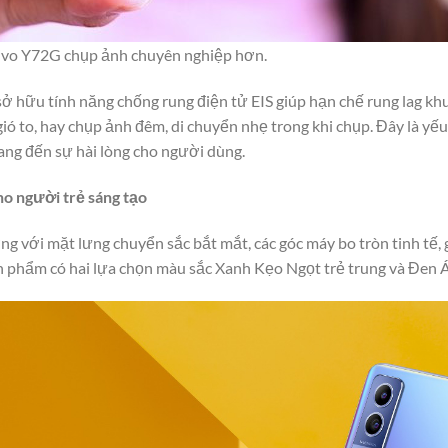
ivo Y72G chụp ảnh chuyên nghiệp hơn.
sở hữu tính năng chống rung điện tử EIS giúp hạn chế rung lag kh
gió to, hay chụp ảnh đêm, di chuyển nhẹ trong khi chụp. Đây là yế
ng đến sự hài lòng cho người dùng.
o người trẻ sáng tạo
ợng với mặt lưng chuyển sắc bắt mắt, các góc máy bo tròn tinh tế
n phẩm có hai lựa chọn màu sắc Xanh Kẹo Ngọt trẻ trung và Đen Á