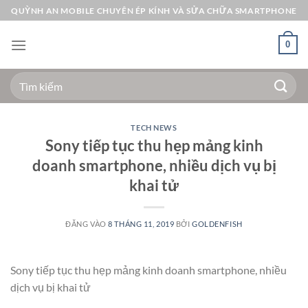
Bỏ
QUỲNH AN MOBILE CHUYÊN ÉP KÍNH VÀ SỬA CHỮA SMARTPHONE
qua
nội
0
dung
Tìm
kiếm:
TECH NEWS
Sony tiếp tục thu hẹp mảng kinh
doanh smartphone, nhiều dịch vụ bị
khai tử
ĐĂNG VÀO
8 THÁNG 11, 2019
BỞI
GOLDENFISH
Sony tiếp tục thu hẹp mảng kinh doanh smartphone, nhiều
dịch vụ bị khai tử