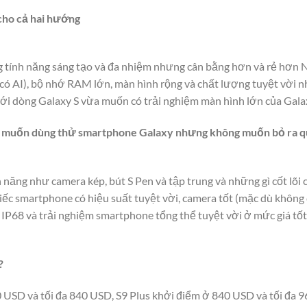
 cho cả hai hướng
g tính năng sáng tạo và đa nhiệm nhưng cân bằng hơn và rẻ hơn 
ó AI), bộ nhớ RAM lớn, màn hình rộng và chất lượng tuyệt vời n
ới dòng Galaxy S vừa muốn có trải nghiệm màn hình lớn của Gala
i muốn dùng thử smartphone Galaxy nhưng không muốn bỏ ra qu
 năng như camera kép, bút S Pen và tập trung và những gì cốt lõ
ếc smartphone có hiệu suất tuyệt vời, camera tốt (mặc dù không 
IP68 và trải nghiệm smartphone tổng thể tuyệt vời ở mức giá tốt
?
0 USD và tối đa 840 USD, S9 Plus khởi điểm ở 840 USD và tối đa 