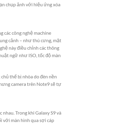
ạn chụp ảnh với hiệu ứng xóa
ng các công nghệ machine
hung cảnh – như thú cưng, mặt
nghệ này điều chỉnh các thông
thuật ngữ như ISO, tốc độ màn
c chủ thể bị nhòa do đèn nền
nhưng camera trên Note9 sẽ tự
c nhau. Trong khi Galaxy S9 và
ối với màn hình qua sợi cáp