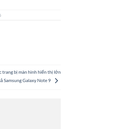
g
.
 trang bị màn hình hiển thị lớn
cả Samsung Galaxy Note 9