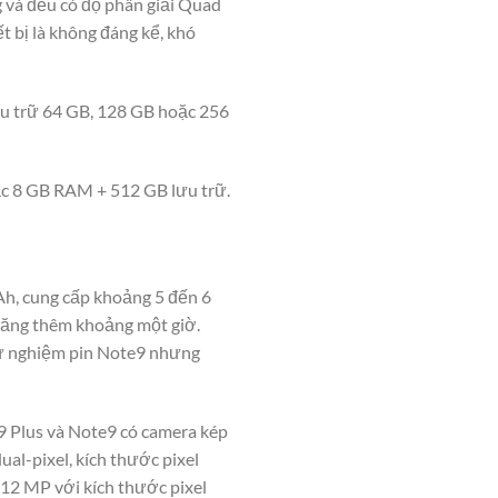
 và đều có độ phân giải Quad
t bị là không đáng kể, khó
ưu trữ 64 GB, 128 GB hoặc 256
c 8 GB RAM + 512 GB lưu trữ.
Ah, cung cấp khoảng 5 đến 6
 tăng thêm khoảng một giờ.
thử nghiệm pin Note9 nhưng
9 Plus và Note9 có camera kép
al-pixel, kích thước pixel
 12 MP với kích thước pixel