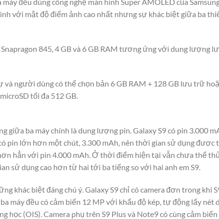
ả ba máy đều dùng công nghệ màn hình Super AMOLED của Samsung
ình với mật độ điểm ảnh cao nhất nhưng sự khác biệt giữa ba thiế
ip Snapragon 845, 4 GB và 6 GB RAM tương ứng với dung lượng l
ự và người dùng có thể chọn bản 6 GB RAM + 128 GB lưu trữ hoặ
microSD tối đa 512 GB.
ng giữa ba máy chính là dung lượng pin. Galaxy S9 có pin 3.000 m
s có pin lớn hơn một chút, 3.300 mAh, nên thời gian sử dụng được
 hơn hẳn với pin 4.000 mAh. Ở thời điểm hiện tại vẫn chưa thể 
ian sử dụng cao hơn từ hai tới ba tiếng so với hai anh em S9.
ng khác biệt đáng chú ý. Galaxy S9 chỉ có camera đơn trong khi S
 ba máy đều có cảm biến 12 MP với khẩu độ kép, tự động lấy nét du
ng học (OIS). Camera phụ trên S9 Plus và Note9 có cùng cảm biến