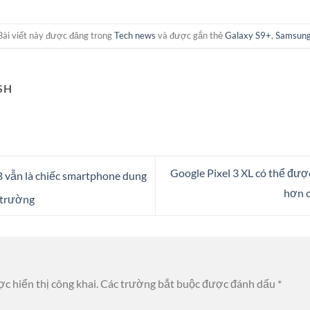
Bài viết này được đăng trong
Tech news
và được gắn thẻ
Galaxy S9+
,
Samsun
SH
Google Pixel 3 XL có thể được
 vẫn là chiếc smartphone dung
hơn 
ị trường
c hiển thị công khai.
Các trường bắt buộc được đánh dấu
*