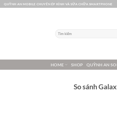
Bỏ
QUỲNH AN MOBILE CHUYÊN ÉP KÍNH VÀ SỬA CHỮA SMARTPHONE
qua
nội
dung
Tìm
kiếm:
HOME
SHOP
QUỲNH AN SO
So sánh Galax