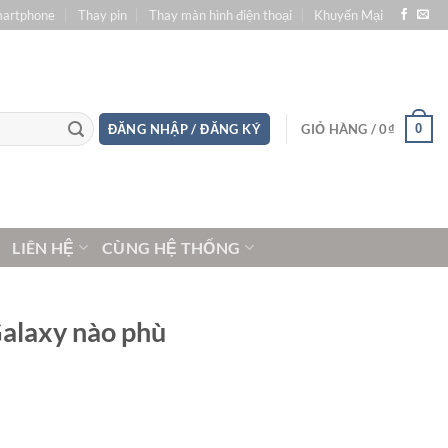
martphone
Thay pin
Thay màn hình điện thoại
Khuyến Mại
0
ĐĂNG NHẬP / ĐĂNG KÝ
GIỎ HÀNG /
0
₫
LIÊN HỆ
CÙNG HỆ THỐNG
Galaxy nào phù