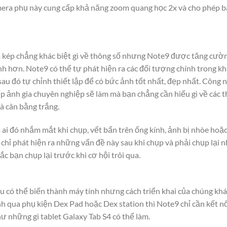
mera phụ này cung cấp khả năng zoom quang học 2x và cho phép b
a kép chẳng khác biệt gì về thông số nhưng Note9 được tăng cườ
nh hơn. Note9 có thể tự phát hiện ra các đối tượng chính trong k
 sau đó tự chỉnh thiết lập để có bức ảnh tốt nhất, đẹp nhất. Công 
ếp ảnh gia chuyên nghiệp sẽ làm mà bạn chẳng cần hiểu gì về các 
à cân bằng trắng.
 ai đó nhắm mắt khi chụp, vết bẩn trên ống kính, ảnh bị nhòe hoặ
hỉ phát hiện ra những vấn đề này sau khi chụp và phải chụp lại 
c bạn chụp lại trước khi cơ hội trôi qua.
 có thể biến thành máy tính nhưng cách triển khai của chúng khá
nh qua phụ kiện Dex Pad hoặc Dex station thì Note9 chỉ cần kết n
 những gì tablet Galaxy Tab S4 có thể làm.