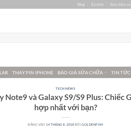
Blog
Ép kính
Sửa chữa s
LAR
THAY PIN IPHONE
BÁO GIÁ SỬA CHỮA
TIN TỨC
TECH NEWS
y Note9 và Galaxy S9/S9 Plus: Chiếc 
hợp nhất với bạn?
ĐĂNG VÀO
14 THÁNG 8, 2018
BỞI
GOLDENFISH