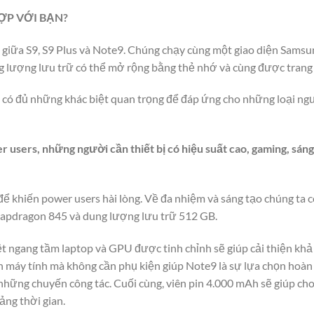
ỢP VỚI BẠN?
giữa S9, S9 Plus và Note9. Chúng chạy cùng một giao diện Sams
g lượng lưu trữ có thể mở rộng bằng thẻ nhớ và cùng được trang 
ẫn có đủ những khác biệt quan trọng để đáp ứng cho những loại ng
users, những người cần thiết bị có hiệu suất cao, gaming, sáng
ể khiến power users hài lòng. Về đa nhiệm và sáng tạo chúng ta c
napdragon 845 và dung lượng lưu trữ 512 GB.
ệt ngang tầm laptop và GPU được tinh chỉnh sẽ giúp cải thiện kh
nh máy tính mà không cần phụ kiện giúp Note9 là sự lựa chọn hoàn
 những chuyến công tác. Cuối cùng, viên pin 4.000 mAh sẽ giúp c
ảng thời gian.