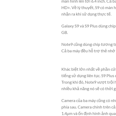
màn hình lên tới 6.4 inch. C
HD+. Về lý thuyết, S9 có màn h
nhận ra khi sử dụng thực tế.
Galaxy S9 và S9 Plus dùng ch
GB.
Note9 cũng dùng chip tương t
Cả ba máy đều hỗ trợ thẻ nhớ 
Khác biệt lớn nhất về phần cứ
tiếng sử dụng liên tục. S9 Plu
Trong khi đó, Note9 vượt trội
nhiều khả năng nó sẽ có thời g
Camera của ba máy cũng có nhữ
phía sau. Camera chính trên cả
1.4µm và ổn định hình ảnh qua