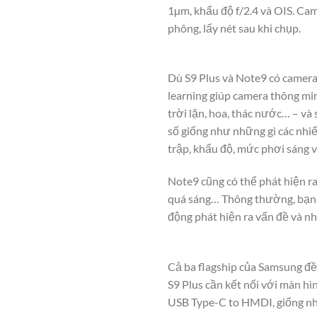
1µm, khẩu độ f/2.4 và OIS. Ca
phông, lấy nét sau khi chụp.
Dù S9 Plus và Note9 có camer
learning giúp camera thông mi
trời lặn, hoa, thác nước… – và
số giống như những gì các nhi
trập, khẩu độ, mức phơi sáng v
Note9 cũng có thể phát hiện ra
quá sáng… Thông thường, bạn c
động phát hiện ra vấn đề và nhắ
Cả ba flagship của Samsung đều
S9 Plus cần kết nối với màn hì
USB Type-C to HMDI, giống như