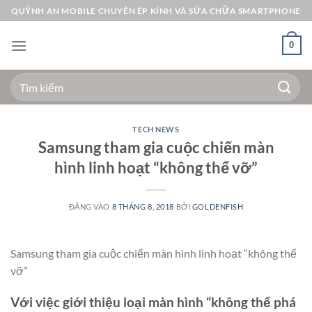
Bỏ
QUỲNH AN MOBILE CHUYÊN ÉP KÍNH VÀ SỬA CHỮA SMARTPHONE
qua
nội
0
dung
Tìm
kiếm:
TECH NEWS
Samsung tham gia cuộc chiến màn
hình linh hoạt “không thể vỡ”
ĐĂNG VÀO
8 THÁNG 8, 2018
BỞI
GOLDENFISH
Samsung tham gia cuộc chiến màn hình linh hoạt “không thể
vỡ”
Với việc giới thiệu loại màn hình “không thể phá