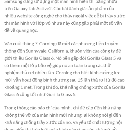
Samsung cũng sử dụng một màn hình hiển thị bằng nhựa
trên Galaxy Tab Active2. Các bài đánh giá sản phẩm của
nhiều website công nghệ cho thấy ngoài việc dễ bị trầy xước
thì màn hình với lớp vỏ nhựa này cũng gặp phải một số vấn
đề về quang học.
Vào cuối tháng 7, Corning đã mời các phương tiện truyền
thông đến Sunnyvale, California, khuôn viên của công ty để
giới thiệu Gorilla Glass 6. Nó bền gấp đôi Gorilla Glass 5 và
có thêm một lớp bảo vệ giúp nó an toàn trong các thử
nghiệm thả rơi nhiều lần. Corning cho biết kính cường lực
mới vẫn hoạt động bình thường sau 15 lần thả rơi từ độ cao
khoảng 1 mét. Trong khi đó, khả năng chống xước của Gorilla
Glass 6 cũng tốt như Gorilla Glass 5.
Trong thông cáo báo chí của mình, chỉ đề cập đến khả năng
không thể vỡ của màn hình mới nhưng lại không nói gì đến
khả năng chống trầy xước của nó. Và yếu tố chất lượng nội
dung hiển thị trên loại màn hình này cũng còn khá mơ hồ.