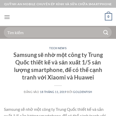
Bỏ
QUỲNH AN MOBILE CHUYÊN ÉP KÍNH VÀ SỬA CHỮA SMARTPHONE
qua
nội
0
dung
Tìm
kiếm:
TECH NEWS
Samsung sẽ nhờ một công ty Trung
Quốc thiết kế và sản xuất 1/5 sản
lượng smartphone, để có thể cạnh
tranh với Xiaomi và Huawei
ĐĂNG VÀO
18 THÁNG 11, 2019
BỞI
GOLDENFISH
Samsung sẽ nhờ một công ty Trung Quốc thiết kế và sản
xuất 1/5 sản lượng smartphone, để có thể cạnh tranh với