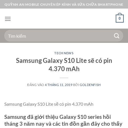
Bỏ
QUỲNH AN MOBILE CHUYÊN ÉP KÍNH VÀ SỬA CHỮA SMARTPHONE
qua
nội
0
dung
Tìm
kiếm:
TECH NEWS
Samsung Galaxy S10 Lite sẽ có pin
4.370 mAh
ĐĂNG VÀO
4 THÁNG 11, 2019
BỞI
GOLDENFISH
Samsung Galaxy S10 Lite sẽ có pin 4.370 mAh
Samsung đã giới thiệu Galaxy S10 series hồi
tháng 3 năm nay và các tin đồn gần đây cho thấy