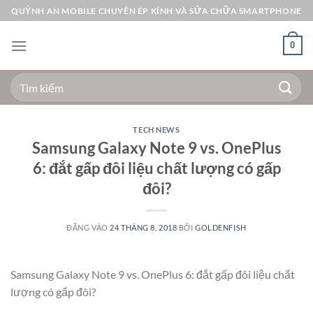
Bỏ
QUỲNH AN MOBILE CHUYÊN ÉP KÍNH VÀ SỬA CHỮA SMARTPHONE
qua
nội
0
dung
Tìm
kiếm:
TECH NEWS
Samsung Galaxy Note 9 vs. OnePlus
6: đắt gấp đôi liệu chất lượng có gấp
đôi?
ĐĂNG VÀO
24 THÁNG 8, 2018
BỞI
GOLDENFISH
Samsung Galaxy Note 9 vs. OnePlus 6: đắt gấp đôi liệu chất
lượng có gấp đôi?