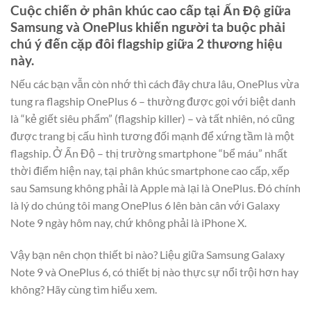
Cuộc chiến ở phân khúc cao cấp tại Ấn Độ giữa
Samsung và OnePlus khiến người ta buộc phải
chú ý đến cặp đôi flagship giữa 2 thương hiệu
này.
Nếu các bạn vẫn còn nhớ thì cách đây chưa lâu, OnePlus vừa
tung ra flagship OnePlus 6 – thường được gọi với biệt danh
là “kẻ giết siêu phẩm” (flagship killer) – và tất nhiên, nó cũng
được trang bị cấu hình tương đối mạnh để xứng tầm là một
flagship. Ở Ấn Độ – thị trường smartphone “bể máu” nhất
thời điểm hiện nay, tại phân khúc smartphone cao cấp, xếp
sau Samsung không phải là Apple mà lại là OnePlus. Đó chính
là lý do chúng tôi mang OnePlus 6 lên bàn cân với Galaxy
Note 9 ngày hôm nay, chứ không phải là iPhone X.
Vậy bạn nên chọn thiết bi nào? Liệu giữa Samsung Galaxy
Note 9 và OnePlus 6, có thiết bị nào thực sự nổi trội hơn hay
không? Hãy cùng tìm hiểu xem.