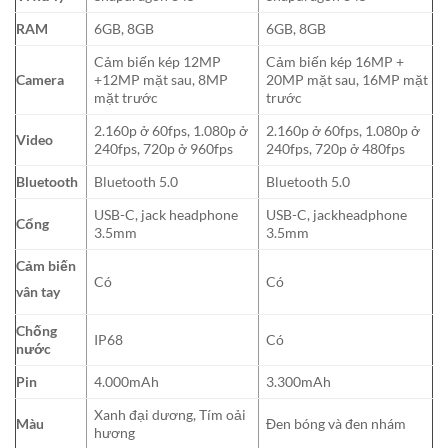
RAM
6GB, 8GB
6GB, 8GB
Cảm biến kép 12MP
Cảm biến kép 16MP +
Camera
+12MP mặt sau, 8MP
20MP mặt sau, 16MP mặt
mặt trước
trước
2.160p ở 60fps, 1.080p ở
2.160p ở 60fps, 1.080p ở
Video
240fps, 720p ở 960fps
240fps, 720p ở 480fps
Bluetooth
Bluetooth 5.0
Bluetooth 5.0
USB-C, jack headphone
USB-C, jackheadphone
Cổng
3.5mm
3.5mm
Cảm biến
Có
Có
vân tay
Chống
IP68
Có
nước
Pin
4.000mAh
3.300mAh
Xanh đại dương, Tím oải
Màu
Đen bóng và đen nhám
hương