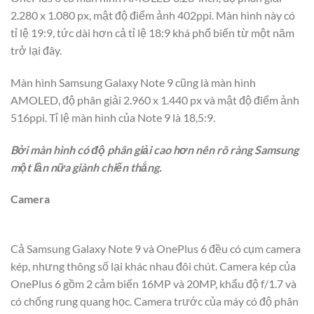
2.280 x 1.080 px, mật độ điểm ảnh 402ppi. Màn hình này có
tỉ lệ 19:9, tức dài hơn cả tỉ lệ 18:9 khá phổ biến từ một năm
trở lại đây.
Màn hình Samsung Galaxy Note 9 cũng là màn hình
AMOLED, độ phân giải 2.960 x 1.440 px và mật độ điểm ảnh
516ppi. Tỉ lệ màn hình của Note 9 là 18,5:9.
Bởi màn hình có độ phân giải cao hơn nên rõ ràng Samsung
một lần nữa giành chiến thắng.
Camera
Cả Samsung Galaxy Note 9 và OnePlus 6 đều có cụm camera
kép, nhưng thông số lại khác nhau đôi chút. Camera kép của
OnePlus 6 gồm 2 cảm biến 16MP và 20MP, khẩu độ f/1.7 và
có chống rung quang học. Camera trước của máy có độ phân