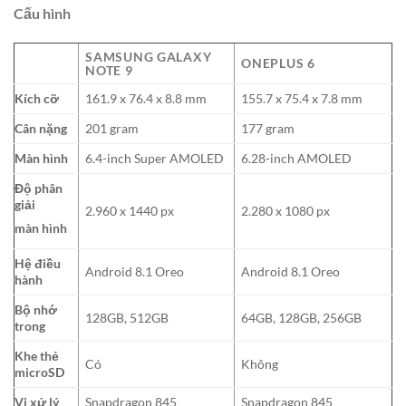
Cấu hình
SAMSUNG GALAXY
ONEPLUS 6
NOTE 9
Kích cỡ
161.9 x 76.4 x 8.8 mm
155.7 x 75.4 x 7.8 mm
Cân nặng
201 gram
177 gram
Màn hình
6.4-inch Super AMOLED
6.28-inch AMOLED
Độ phân
giải
2.960 x 1440 px
2.280 x 1080 px
màn hình
Hệ điều
Android 8.1 Oreo
Android 8.1 Oreo
hành
Bộ nhớ
128GB, 512GB
64GB, 128GB, 256GB
trong
Khe thẻ
Có
Không
microSD
Vi xử lý
Snapdragon 845
Snapdragon 845