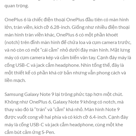
quan trọng.
OnePlus 6 là chiếc điện thoại OnePlus đầu tiên có màn hình
lớn, tràn viền, kích cỡ 6.28-inch. Giống như nhiều điện thoại
màn hình tràn viền khác, OnePlus 6 có một phần khoét
(notch) trên đỉnh màn hình để chứa loa và cụm camera trước,
và nó còn có một “cái cằm” nhỏ dưới đáy màn hình. Mặt lưng
máy có cụm camera kép và cảm biến vân tay. Cạnh đáy máy là
cổng USB-C và jack cắm headphone. Nhìn tổng thể, đây là
một thiết kế có phần khá cơ bản nhưng vẫn phong cách và
liền mạch.
Samsung Galaxy Note 9 lại trông phức tạp hơn một chút.
Không như OnePlus 6, Galaxy Note 9 không có notch, mà
thay vào đó là “trán” và “cằm” khá nhỏ. Màn hình Note 9
được vuốt cong về hai phía và có kích cỡ 6.4-inch. Cạnh đáy
máy là cổng USB-C và jack cắm headphone, cùng một khe
cắm bút cảm ứng S-Pen.