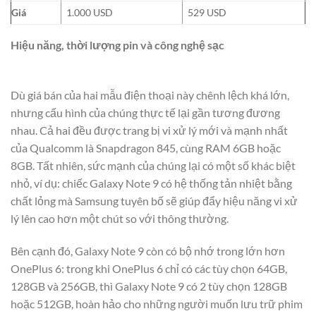
Giá
1.000 USD
529 USD
Hiệu năng, thời lượng pin và công nghệ sạc
Dù giá bán của hai mẫu điện thoại này chênh lệch khá lớn,
nhưng cấu hình của chúng thực tế lại gần tương đương
nhau. Cả hai đều được trang bị vi xử lý mới và mạnh nhất
của Qualcomm là Snapdragon 845, cùng RAM 6GB hoặc
8GB. Tất nhiên, sức mạnh của chúng lại có một số khác biệt
nhỏ, ví dụ: chiếc Galaxy Note 9 có hệ thống tản nhiệt bằng
chất lỏng mà Samsung tuyên bố sẽ giúp đẩy hiệu năng vi xử
lý lên cao hơn một chút so với thông thường.
Bên cạnh đó, Galaxy Note 9 còn có bộ nhớ trong lớn hơn
OnePlus 6: trong khi OnePlus 6 chỉ có các tùy chọn 64GB,
128GB và 256GB, thì Galaxy Note 9 có 2 tùy chọn 128GB
hoặc 512GB, hoàn hảo cho những người muốn lưu trữ phim