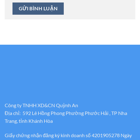
Công ty TNHH XD&CN Quỳnh An
Địa chỉ: 592 Lê Hồng Phong Phường Phước Hải , TP Nha
Trang, tỉnh Khánh Hòa
Giấy chứng nhận đăng ký kinh doanh số 4201905278 Ngày