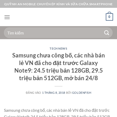
Bỏ
QUỲNH AN MOBILE CHUYÊN ÉP KÍNH VÀ SỬA CHỮA SMARTPHONE
qua
nội
0
dung
Tìm
kiếm:
TECH NEWS
Samsung chưa công bố, các nhà bán
lẻ VN đã cho đặt trước Galaxy
Note9: 24.5 triệu bản 128GB, 29.5
triệu bản 512GB, mở bán 24/8
ĐĂNG VÀO
1 THÁNG 8, 2018
BỞI
GOLDENFISH
Samsung chưa công bố, các nhà bán lẻ VN đã cho đặt trước
Galaxy Note9: 24.5 triệu bản 128GB, 29.5 triệu bản 512GB,