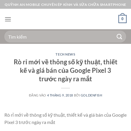
Bỏ
QUỲNH AN MOBILE CHUYÊN ÉP KÍNH VÀ SỬA CHỮA SMARTPHONE
qua
nội
0
dung
Tìm
kiếm:
TECH NEWS
Rò rỉ mới về thông số kỹ thuật, thiết
kế và giá bán của Google Pixel 3
trước ngày ra mắt
ĐĂNG VÀO
4 THÁNG 9, 2018
BỞI
GOLDENFISH
Rò rỉ mới về thông số kỹ thuật, thiết kế và giá bán của Google
Pixel 3 trước ngày ra mắt