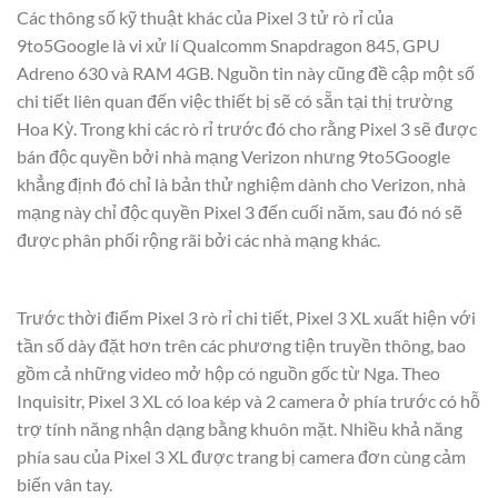
Các thông số kỹ thuật khác của Pixel 3 tử rò rỉ của
9to5Google là vi xử lí Qualcomm Snapdragon 845, GPU
Adreno 630 và RAM 4GB. Nguồn tin này cũng đề cập một số
chi tiết liên quan đến việc thiết bị sẽ có sẵn tại thị trường
Hoa Kỳ. Trong khi các rò rỉ trước đó cho rằng Pixel 3 sẽ được
bán độc quyền bởi nhà mạng Verizon nhưng 9to5Google
khẳng định đó chỉ là bản thử nghiệm dành cho Verizon, nhà
mạng này chỉ độc quyền Pixel 3 đến cuối năm, sau đó nó sẽ
được phân phối rộng rãi bởi các nhà mạng khác.
Trước thời điểm Pixel 3 rò rỉ chi tiết, Pixel 3 XL xuất hiện với
tần số dày đặt hơn trên các phương tiện truyền thông, bao
gồm cả những video mở hộp có nguồn gốc từ Nga. Theo
Inquisitr, Pixel 3 XL có loa kép và 2 camera ở phía trước có hỗ
trợ tính năng nhận dạng bằng khuôn mặt. Nhiều khả năng
phía sau của Pixel 3 XL được trang bị camera đơn cùng cảm
biến vân tay.