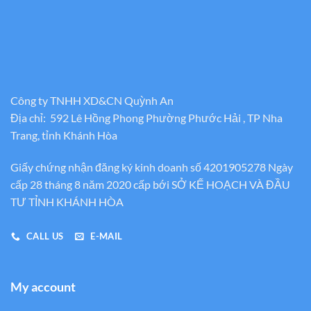
Công ty TNHH XD&CN Quỳnh An
Địa chỉ: 592 Lê Hồng Phong Phường Phước Hải , TP Nha
Trang, tỉnh Khánh Hòa
Giấy chứng nhận đăng ký kinh doanh số 4201905278 Ngày
cấp 28 tháng 8 năm 2020 cấp bới SỞ KẾ HOẠCH VÀ ĐẦU
TƯ TỈNH KHÁNH HÒA
CALL US
E-MAIL
My account