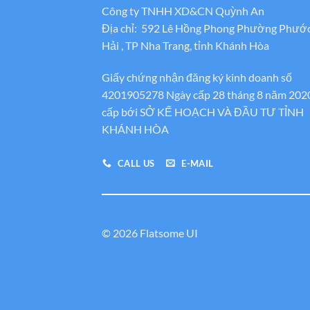
Công ty TNHH XD&CN Quỳnh An
Địa chỉ: 592 Lê Hồng Phong Phường Phướ
Hải , TP Nha Trang, tỉnh Khánh Hòa
Giấy chứng nhận đăng ký kinh doanh số
4201905278 Ngày cấp 28 tháng 8 năm 202
cấp bới SỞ KẾ HOẠCH VÀ ĐẦU TƯ TỈNH
KHÁNH HÒA
CALL US
E-MAIL
© 2026 Flatsome UI