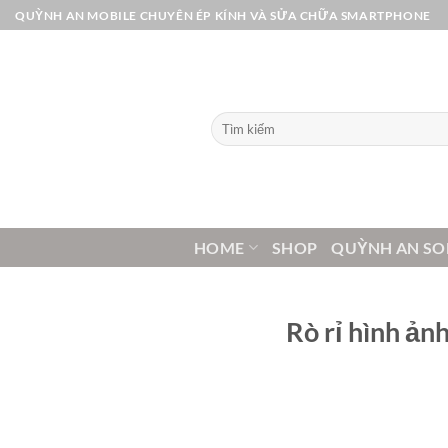
Bỏ
QUỲNH AN MOBILE CHUYÊN ÉP KÍNH VÀ SỬA CHỮA SMARTPHONE
qua
nội
dung
Tìm
kiếm:
HOME
SHOP
QUỲNH AN SO
Rò rỉ hình ảnh