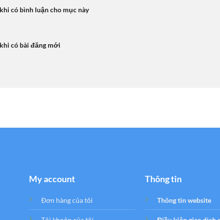
 khi có bình luận cho mục này
 khi có bài đăng mới
My account
Thông tin
Đơn hàng của tôi
Thông tin website
Tải khoản của tôi
Điều kiện giao dịch