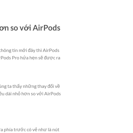
hơn so với AirPods
thông tin mới đây thì AirPods
irPods Pro hứa hẹn sẽ được ra
húng ta thấy những thay đổi về
iều dài nhỏ hơn so với AirPods
ữa phía trước có vẻ như là nút