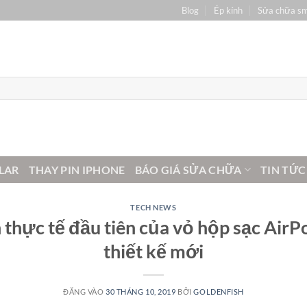
Blog
Ép kính
Sửa chữa s
LAR
THAY PIN IPHONE
BÁO GIÁ SỬA CHỮA
TIN TỨC
TECH NEWS
 thực tế đầu tiên của vỏ hộp sạc AirPo
thiết kế mới
ĐĂNG VÀO
30 THÁNG 10, 2019
BỞI
GOLDENFISH