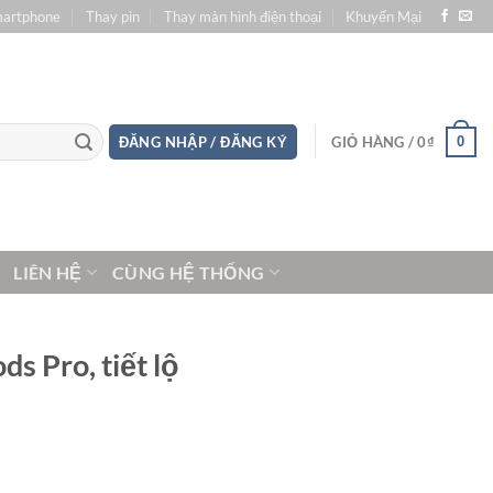
martphone
Thay pin
Thay màn hình điện thoại
Khuyến Mại
0
ĐĂNG NHẬP / ĐĂNG KÝ
GIỎ HÀNG /
0
₫
LIÊN HỆ
CÙNG HỆ THỐNG
ds Pro, tiết lộ