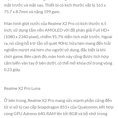
mặt trước và mặt sau. Thiết bị có kích thước vật lý 161 x
75.7 x 8.7mm và nặng 199 gam.
Màn hình giọt nước của Realme X2 Pro có kích thước 6.5
inch, sử dụng tấm nền AMOLED với độ phân giải Full HD+
(1080 x 2340 pixel), chiếm 91.7% diện tích mặt trước. Ngoài
ra, nó cũng hỗ trợ tần số quét 90Hz, hứa hẹn mang đến trải
nghiệm mượt mà hơn cho người sử dụng, đặc biệt là khi
chơi game. Bên cạnh đó, màn hình này cũng được tích hợp
cảm biến vân tay ở bên dưới, có thể mở khóa chỉ trong vòng
0.23 giây.
Realme X2 Pro Luna
Ở bên trong, Realme X2 Pro mang sức mạnh phần cứng đến
từ vi xử lý cao cấp Snapdragon 855+ của Qualcomm, kết hợp
cùng GPU Adreno 640, RAM lên tới 8GB và bộ nhớ trong