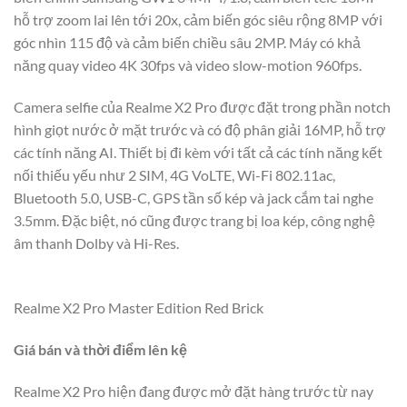
hỗ trợ zoom lai lên tới 20x, cảm biến góc siêu rộng 8MP với
góc nhìn 115 độ và cảm biến chiều sâu 2MP. Máy có khả
năng quay video 4K 30fps và video slow-motion 960fps.
Camera selfie của Realme X2 Pro được đặt trong phần notch
hình giọt nước ở mặt trước và có độ phân giải 16MP, hỗ trợ
các tính năng AI. Thiết bị đi kèm với tất cả các tính năng kết
nối thiếu yếu như 2 SIM, 4G VoLTE, Wi-Fi 802.11ac,
Bluetooth 5.0, USB-C, GPS tần số kép và jack cắm tai nghe
3.5mm. Đặc biệt, nó cũng được trang bị loa kép, công nghệ
âm thanh Dolby và Hi-Res.
Realme X2 Pro Master Edition Red Brick
Giá bán và thời điểm lên kệ
Realme X2 Pro hiện đang được mở đặt hàng trước từ nay