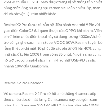
256GB chuẩn UFS 3.0. Máy được trang bị hệ thống tản nhiệt
bằng chất lỏng, sử dụng sợi carbon siêu dẫn nhiều lớp, than
chì và các vật liệu tản nhiệt khác.
Realme X2 Pro được cài sẵn hệ điều hành Android 9 Pie với
giao diện ColorOS 6.1 quen thuộc của OPPO khi bán ra. Viên
pin đi kèm chiếc điện thoại này có dung lượng 4000mAh, hỗ
trợ công nghệ sạc nhanh SuperVOOC 50W. Realme tuyên bố
rằng thiết bị chỉ mất 10 phút để sạc pin từ 0% lên 40%, cũng
như sạc đầy lên 100% trong vòng 35 phút. Ngoài ra, nó cũng
hỗ trợ các công nghệ sạc nhanh khác như USB-PD và sạc
nhanh 18W của Qualcomm.
Realme X2 Pro Poseidon
Về camera, Realme X2 Pro sở hữu hệ thống 4 camera xếp
theo chiều dọc ở mặt lưng. Cụm camera này bao gồm cảm
biến chính Samsung GW1 64MP f/1.8, cảm biến tele 13MP