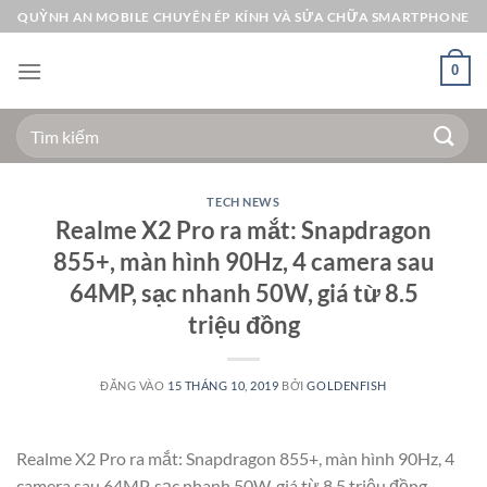
Bỏ
QUỲNH AN MOBILE CHUYÊN ÉP KÍNH VÀ SỬA CHỮA SMARTPHONE
qua
nội
0
dung
Tìm
kiếm:
TECH NEWS
Realme X2 Pro ra mắt: Snapdragon
855+, màn hình 90Hz, 4 camera sau
64MP, sạc nhanh 50W, giá từ 8.5
triệu đồng
ĐĂNG VÀO
15 THÁNG 10, 2019
BỞI
GOLDENFISH
Realme X2 Pro ra mắt: Snapdragon 855+, màn hình 90Hz, 4
camera sau 64MP, sạc nhanh 50W, giá từ 8.5 triệu đồng