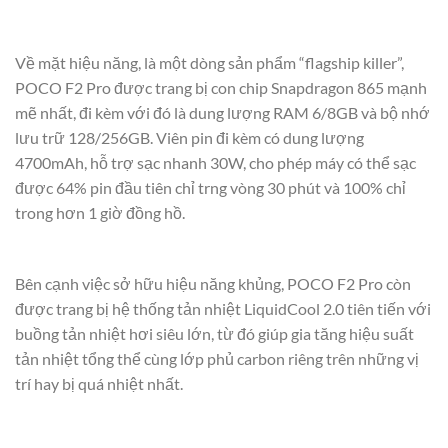
Về mặt hiệu năng, là một dòng sản phẩm “flagship killer”,
POCO F2 Pro được trang bị con chip Snapdragon 865 mạnh
mẽ nhất, đi kèm với đó là dung lượng RAM 6/8GB và bộ nhớ
lưu trữ 128/256GB. Viên pin đi kèm có dung lượng
4700mAh, hỗ trợ sạc nhanh 30W, cho phép máy có thể sạc
được 64% pin đầu tiên chỉ trng vòng 30 phút và 100% chỉ
trong hơn 1 giờ đồng hồ.
Bên cạnh việc sở hữu hiệu năng khủng, POCO F2 Pro còn
được trang bị hệ thống tản nhiệt LiquidCool 2.0 tiên tiến với
buồng tản nhiệt hơi siêu lớn, từ đó giúp gia tăng hiệu suất
tản nhiệt tổng thể cùng lớp phủ carbon riêng trên những vị
trí hay bị quá nhiệt nhất.