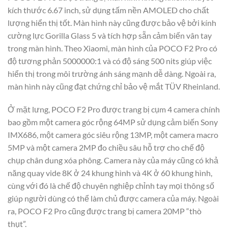
kích thước 6.67 inch, sử dụng tấm nền AMOLED cho chất
lượng hiển thị tốt. Màn hình này cũng được bảo vệ bởi kính
cường lực Gorilla Glass 5 và tích hợp sẵn cảm biến vân tay
trong màn hình. Theo Xiaomi, màn hình của POCO F2 Pro có
độ tương phản 5000000:1 và có độ sáng 500 nits giúp việc
hiển thị trong môi trường ánh sáng mạnh dễ dàng. Ngoài ra,
màn hình này cũng đạt chứng chỉ bảo vệ mắt TÜV Rheinland.
Ở mặt lưng, POCO F2 Pro được trang bị cụm 4 camera chính
bao gồm một camera góc rộng 64MP sử dụng cảm biến Sony
IMX686, một camera góc siêu rộng 13MP, một camera macro
5MP và một camera 2MP đo chiều sâu hỗ trợ cho chế độ
chụp chân dung xóa phông. Camera này của máy cũng có khả
năng quay vide 8K ở 24 khung hình và 4K ở 60 khung hình,
cùng với đó là chế độ chuyên nghiệp chỉnh tay mọi thông số
giúp người dùng có thể làm chủ được camera của máy. Ngoài
ra, POCO F2 Pro cũng được trang bị camera 20MP “thò
thụt”.