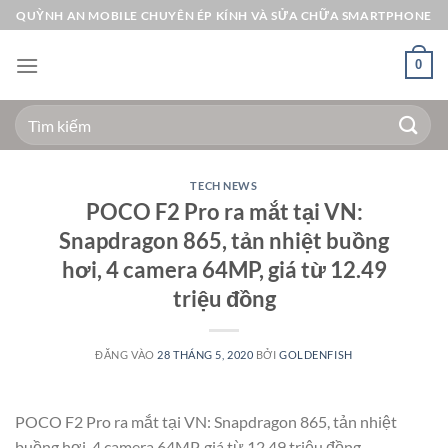
Bỏ
QUỲNH AN MOBILE CHUYÊN ÉP KÍNH VÀ SỬA CHỮA SMARTPHONE
qua
nội
0
dung
Tìm
kiếm:
TECH NEWS
POCO F2 Pro ra mắt tại VN:
Snapdragon 865, tản nhiệt buồng
hơi, 4 camera 64MP, giá từ 12.49
triệu đồng
ĐĂNG VÀO
28 THÁNG 5, 2020
BỞI
GOLDENFISH
POCO F2 Pro ra mắt tại VN: Snapdragon 865, tản nhiệt
buồng hơi, 4 camera 64MP, giá từ 12.49 triệu đồng