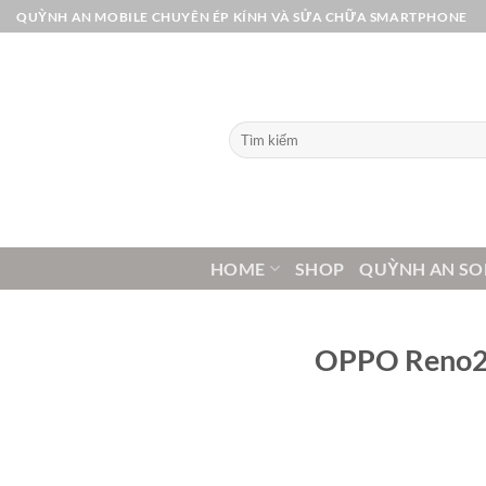
Bỏ
QUỲNH AN MOBILE CHUYÊN ÉP KÍNH VÀ SỬA CHỮA SMARTPHONE
qua
nội
dung
Tìm
kiếm:
HOME
SHOP
QUỲNH AN SO
OPPO Reno2 s