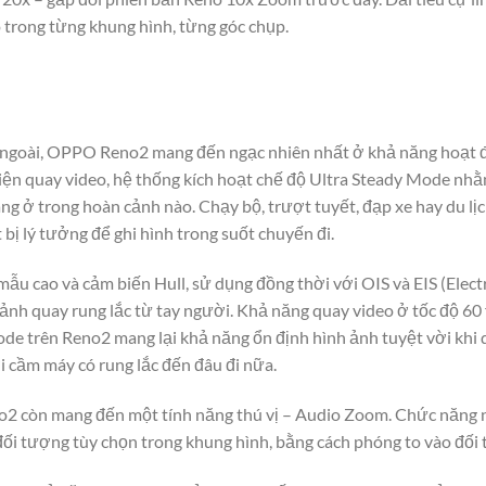
 trong từng khung hình, từng góc chụp.
goài, OPPO Reno2 mang đến ngạc nhiên nhất ở khả năng hoạt độ
hiện quay video, hệ thống kích hoạt chế độ Ultra Steady Mode nhằ
g ở trong hoàn cảnh nào. Chạy bộ, trượt tuyết, đạp xe hay du lịc
 bị lý tưởng để ghi hình trong suốt chuyến đi.
ẫu cao và cảm biến Hull, sử dụng đồng thời với OIS và EIS (Electro
nh quay rung lắc từ tay người. Khả năng quay video ở tốc độ 60 
e trên Reno2 mang lại khả năng ổn định hình ảnh tuyệt vời khi 
ời cầm máy có rung lắc đến đâu đi nữa.
no2 còn mang đến một tính năng thú vị – Audio Zoom. Chức năng
ối tượng tùy chọn trong khung hình, bằng cách phóng to vào đối