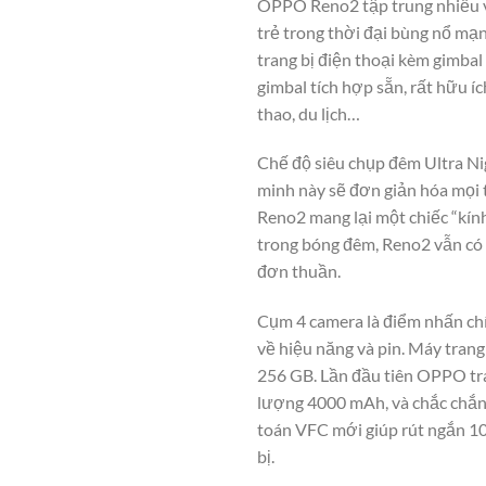
OPPO Reno2 tập trung nhiều và
trẻ trong thời đại bùng nổ mạn
trang bị điện thoại kèm gimba
gimbal tích hợp sẵn, rất hữu í
thao, du lịch…
Chế độ siêu chụp đêm Ultra Ni
minh này sẽ đơn giản hóa mọi 
Reno2 mang lại một chiếc “kính
trong bóng đêm, Reno2 vẫn có 
đơn thuần.
Cụm 4 camera là điểm nhấn ch
về hiệu năng và pin. Máy tran
256 GB. Lần đầu tiên OPPO tra
lượng 4000 mAh, và chắc chắn
toán VFC mới giúp rút ngắn 10
bị.