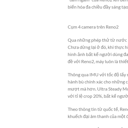
biến hóa đa chiều đầy sáng tạo
Cụm 4 camera trên Reno2
Qua những phép thử từ nước n
Chưa dừng lại ở đó, khi thực 
hình ảnh bất kể người dùng đan
đề với Reno2, máy luôn là thiết
Thông qua IMU với tốc độ lấy m
hành bù chính xác cho những cả
mượt mà hơn. Ultra Steady Mod
với tỉ lệ crop 20%, bất kể ngư
Theo thông tin từ quốc tế, Re
khuếch đại âm thanh của một đ