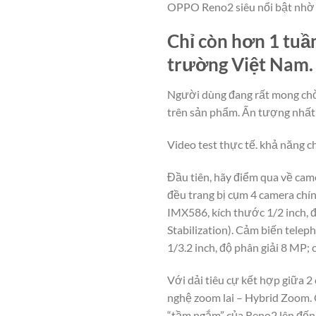
OPPO Reno2 siêu nổi bật nhờ 
Chỉ còn hơn 1 tuầ
trường Việt Nam.
Người dùng đang rất mong chờ 
trên sản phẩm. Ấn tượng nhất 
Video test thực tế. khả năng 
Đầu tiên, hãy điểm qua về cam
đều trang bị cụm 4 camera chí
IMX586, kích thước 1/2 inch, đ
Stabilization). Cảm biến teleph
1/3.2 inch, độ phân giải 8 MP;
Với dải tiêu cự kết hợp giữa 
nghệ zoom lai – Hybrid Zoom.
“tầm ngắm” của Reno2 lên đến 