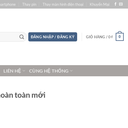
martphone
Thay pin
Thay màn hình điện thoại
Khuyến Mại
0
ĐĂNG NHẬP / ĐĂNG KÝ
GIỎ HÀNG /
0
₫
LIÊN HỆ
CÙNG HỆ THỐNG
hoàn toàn mới