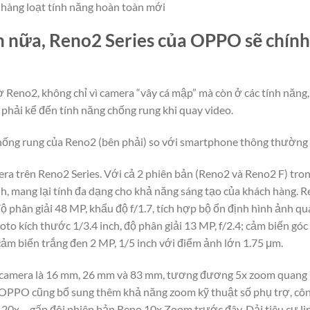
hàng loạt tính năng hoàn toàn mới
n nữa, Reno2 Series của OPPO sẽ chính 
Reno2, không chỉ vì camera “vây cá mập” mà còn ở các tính năng
phải kể đến tính năng chống rung khi quay video.
chống rung của Reno2 (bên phải) so với smartphone thông thường
era trên Reno2 Series. Với cả 2 phiên bản (Reno2 và Reno2 F) tr
nh, mang lại tính đa dạng cho khả năng sáng tạo của khách hàng. 
ộ phân giải 48 MP, khẩu độ f/1.7, tích hợp bộ ổn định hình ảnh q
oto kích thước 1/3.4 inch, độ phân giải 13 MP, f/2.4; cảm biến góc
 cảm biến trắng đen 2 MP, 1/5 inch với điểm ảnh lớn 1.75 μm.
2 camera là 16 mm, 26 mm và 83 mm, tương đương 5x zoom quang h
 OPPO cũng bổ sung thêm khả năng zoom kỹ thuật số phụ trợ, cô
20x – gấp đôi phiên bản Reno 10x Zoom trước đây. Dải tiêu cự l