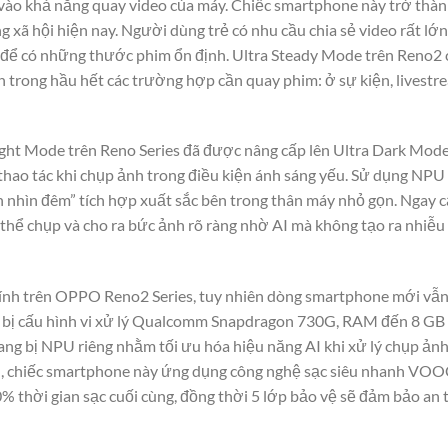
o khả năng quay video của máy. Chiếc smartphone này trở thành 
g xã hội hiện nay. Người dùng trẻ có nhu cầu chia sẻ video rất lớ
l để có những thước phim ổn định. Ultra Steady Mode trên Reno2
ch trong hầu hết các trường hợp cần quay phim: ở sự kiện, livestre
ght Mode trên Reno Series đã được nâng cấp lên Ultra Dark Mode
thao tác khi chụp ảnh trong điều kiện ánh sáng yếu. Sử dụng NPU
 nhìn đêm” tích hợp xuất sắc bên trong thân máy nhỏ gọn. Ngay c
thể chụp và cho ra bức ảnh rõ ràng nhờ AI mà không tạo ra nhiễu
ính trên OPPO Reno2 Series, tuy nhiên dòng smartphone mới vẫn
g bị cấu hình vi xử lý Qualcomm Snapdragon 730G, RAM đến 8 GB 
ng bị NPU riêng nhằm tối ưu hóa hiệu năng AI khi xử lý chụp ảnh
, chiếc smartphone này ứng dụng công nghệ sạc siêu nhanh VOO
% thời gian sạc cuối cùng, đồng thời 5 lớp bảo vệ sẽ đảm bảo an 