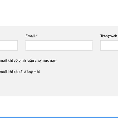
Email
*
Trang web
mail khi có bình luận cho mục này
mail khi có bài đăng mới