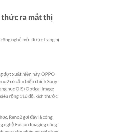
thức ra mắt thị
, công nghệ mới được trang bị
ong đợt xuất hiện này, OPPO
Reno2 có cảm biến chính Sony
uang học OIS (Optical Image
 siêu rộng 116 độ, kích thước
ọc, Reno2 gọi đây là công
ng nghệ Fusion Imaging nâng
inh hoạt cho phép người dùng