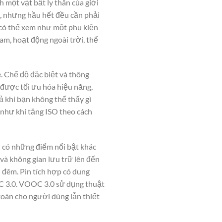
một vật bất ly thân của giới
n, nhưng hầu hết đều cần phải
 có thể xem như một phụ kiện
am, hoạt động ngoài trời, thể
. Chế độ đặc biệt và thông
 được tối ưu hóa hiệu năng,
ả khi bạn không thể thấy gì
 như khi tăng ISO theo cách
 có những điểm nổi bật khác
và không gian lưu trữ lên đến
 đêm. Pin tích hợp có dung
C 3.0. VOOC 3.0 sử dụng thuật
toàn cho người dùng lẫn thiết