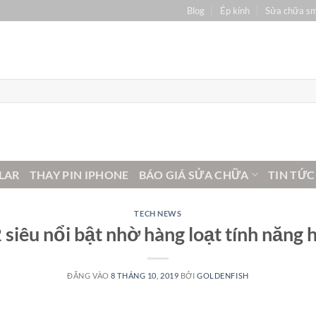
Blog
Ép kính
Sửa chữa s
LAR
THAY PIN IPHONE
BÁO GIÁ SỬA CHỮA
TIN TỨC
TECH NEWS
iêu nổi bật nhờ hàng loạt tính năng 
ĐĂNG VÀO
8 THÁNG 10, 2019
BỞI
GOLDENFISH