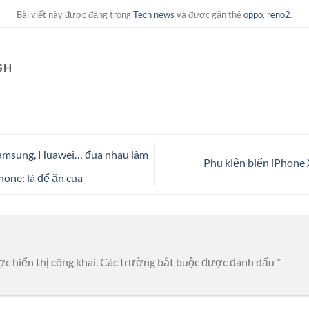
Bài viết này được đăng trong
Tech news
và được gắn thẻ
oppo
,
reno2
.
SH
 Samsung, Huawei… đua nhau làm
Phụ kiện biến iPhone 
one: là để ăn cua
c hiển thị công khai.
Các trường bắt buộc được đánh dấu
*