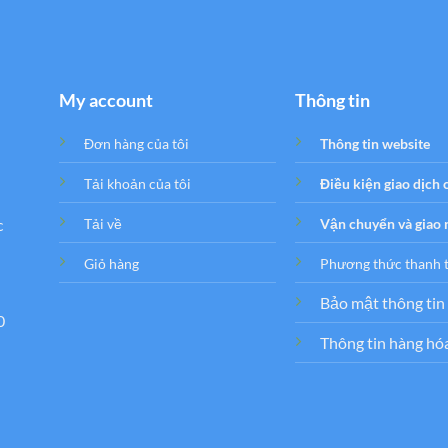
My account
Thông tin
Đơn hàng của tôi
Thông tin website
Tải khoản của tôi
Điều kiện giao dịch
c
Tải về
Vận chuyển và giao
Giỏ hàng
Phương thức thanh 
Bảo mật thông tin
0
Thông tin hàng hó