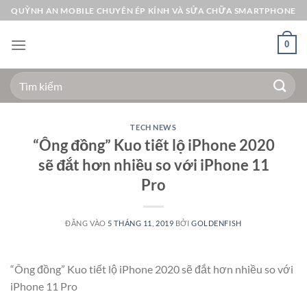
Bỏ
QUỲNH AN MOBILE CHUYÊN ÉP KÍNH VÀ SỬA CHỮA SMARTPHONE
qua
nội
0
dung
Tìm
kiếm:
TECH NEWS
“Ông đồng” Kuo tiết lộ iPhone 2020
sẽ đắt hơn nhiều so với iPhone 11
Pro
ĐĂNG VÀO
5 THÁNG 11, 2019
BỞI
GOLDENFISH
“Ông đồng” Kuo tiết lộ iPhone 2020 sẽ đắt hơn nhiều so với
iPhone 11 Pro