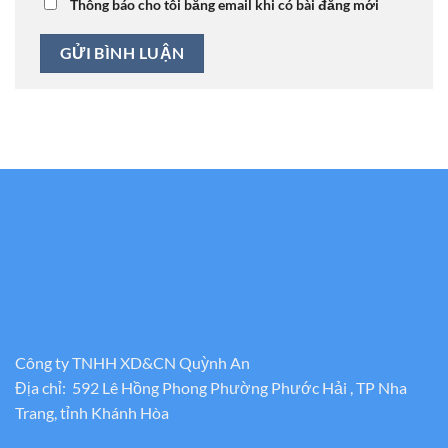
Thông báo cho tôi bằng email khi có bài đăng mới
Công ty TNHH XD&CN Quỳnh An
Địa chỉ: 592 Lê Hồng Phong Phường Phước Hải , TP Nha
Trang, tỉnh Khánh Hòa