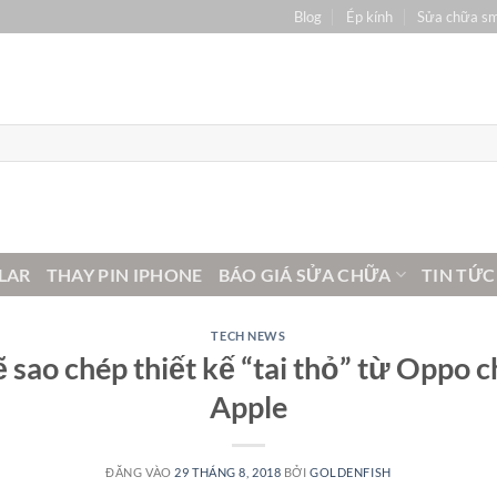
Blog
Ép kính
Sửa chữa s
LAR
THAY PIN IPHONE
BÁO GIÁ SỬA CHỮA
TIN TỨC
TECH NEWS
 sao chép thiết kế “tai thỏ” từ Oppo 
Apple
ĐĂNG VÀO
29 THÁNG 8, 2018
BỞI
GOLDENFISH