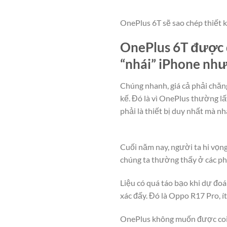
OnePlus 6T sẽ sao chép thiết 
OnePlus 6T được d
“nhái” iPhone như
Chúng nhanh, giá cả phải chăn
kế. Đó là vì OnePlus thường l
phải là thiết bị duy nhất mà n
Cuối năm nay, người ta hi vọng
chúng ta thường thấy ở các ph
Liệu có quá táo bạo khi dự đo
xác đấy. Đó là Oppo R17 Pro, ít
OnePlus không muốn được coi l