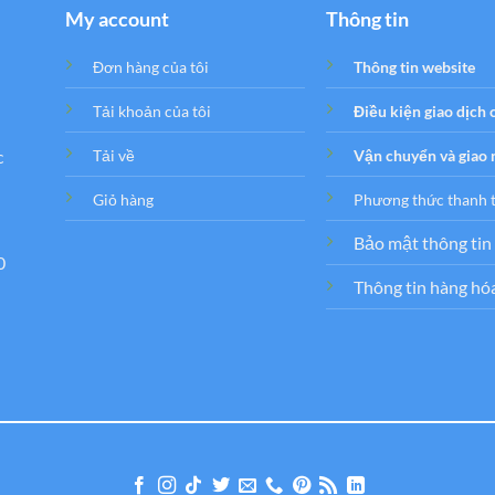
My account
Thông tin
Đơn hàng của tôi
Thông tin website
Tải khoản của tôi
Điều kiện giao dịch
c
Tải về
Vận chuyển và giao
Giỏ hàng
Phương thức thanh 
Bảo mật thông tin
0
Thông tin hàng hó