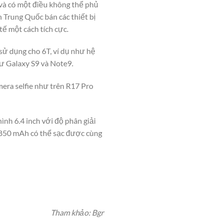
và có một điều không thể phủ
 Trung Quốc bán các thiết bị
ế một cách tích cực.
sử dụng cho 6T, ví dụ như hệ
ư Galaxy S9 và Note9.
mera selfie như trên R17 Pro
nh 6.4 inch với độ phân giải
1.850 mAh có thể sạc được cùng
Tham khảo: Bgr