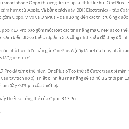
số smartphone Oppo thường được lặp lại thiết kế bởi OnePlus – 
cảm hứng từ Apple. Và bằng cách này, BBK Electronics – tập đoàn
o gồm Oppo, Vivo và OnPlus – đã hướng đến các thị trường quốc t
 Oppo R17 Pro bao gồm một loạt các tính năng mà OnePlus có thể 
i cảm biến 3D có thể chụp ảnh 3D, cũng như khẩu độ thay đổi nh
 còn nhỏ hơn trên bản gốc OnePlus 6 (đây là nơi đặt duy nhất ca
y là “giọt nước”.
 Pro đã từng thể hiện, OnePlus 6T có thể sẽ được trang bị màn hì
 vân tay tích hợp). Thiết bị nhiều khả năng sẽ sở hữu 2 thỏi pin 
 làm đầy 40% pin của thiết bị.
hấy thiết kế tổng thể của Oppo R17 Pro:
o