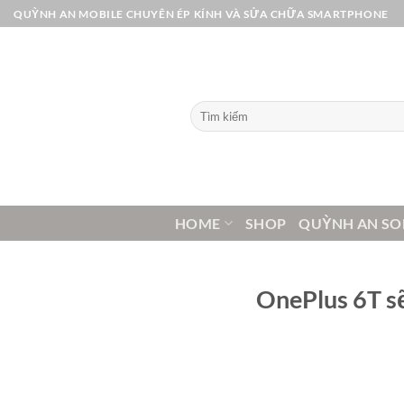
Bỏ
QUỲNH AN MOBILE CHUYÊN ÉP KÍNH VÀ SỬA CHỮA SMARTPHONE
qua
nội
dung
Tìm
kiếm:
HOME
SHOP
QUỲNH AN SO
OnePlus 6T sẽ