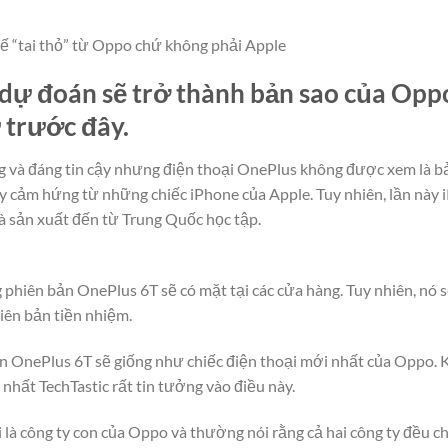
kế “tai thỏ” từ Oppo chứ không phải Apple
ự đoán sẽ trở thành bản sao của Oppo
 trước đây.
g và đáng tin cậy nhưng điện thoại OnePlus không được xem là bản
ấy cảm hứng từ những chiếc iPhone của Apple. Tuy nhiên, lần này
hà sản xuất đến từ Trung Quốc học tập.
 phiên bản OnePlus 6T sẽ có mặt tại các cửa hàng. Tuy nhiên, nó
iên bản tiền nhiệm.
án OnePlus 6T sẽ giống như chiếc điện thoại mới nhất của Oppo. 
 nhất TechTastic rất tin tưởng vào điều này.
à công ty con của Oppo và thường nói rằng cả hai công ty đều ch