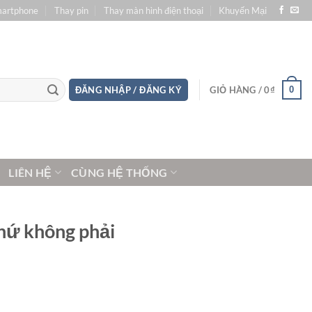
martphone
Thay pin
Thay màn hình điện thoại
Khuyến Mại
0
ĐĂNG NHẬP / ĐĂNG KÝ
GIỎ HÀNG /
0
₫
LIÊN HỆ
CÙNG HỆ THỐNG
chứ không phải