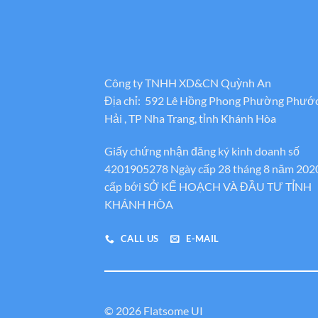
Công ty TNHH XD&CN Quỳnh An
Địa chỉ: 592 Lê Hồng Phong Phường Phướ
Hải , TP Nha Trang, tỉnh Khánh Hòa
Giấy chứng nhận đăng ký kinh doanh số
4201905278 Ngày cấp 28 tháng 8 năm 202
cấp bới SỞ KẾ HOẠCH VÀ ĐẦU TƯ TỈNH
KHÁNH HÒA
CALL US
E-MAIL
© 2026 Flatsome UI