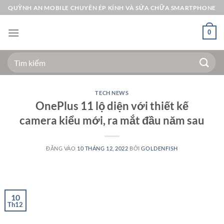
Bỏ
QUỲNH AN MOBILE CHUYÊN ÉP KÍNH VÀ SỬA CHỮA SMARTPHONE
qua
nội
0
dung
Tìm
kiếm:
TECH NEWS
OnePlus 11 lộ diện với thiết kế
camera kiểu mới, ra mắt đầu năm sau
ĐĂNG VÀO
10 THÁNG 12, 2022
BỞI
GOLDENFISH
10
Th12