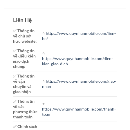
Liên Hệ
✅
Thông tin
⭐️
https://www.quynhanmobile.com/lien-
về chủ sở
he/
hữu website
:
✅
Thông tin
⭐️
về điều kiện
https://www.quynhanmobile.com/dien-
giao dịch
kien-giao-dich
chung
:
✅
Thông tin
về vận
⭐️
https://www.quynhanmobile.com/giao-
chuyển và
nhan
giao nhận
✅
Thông tin
⭐️
về các
https://www.quynhanmobile.com/thanh-
phương thức
toan
thanh toán
✅
Chính sách