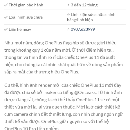
✅ Thời gian bảo hành
⭐️ 3 đến 12 tháng
⭐️ Linh kiện sửa chữa chính
✅ Loại hình sửa chữa
hãng/linh kiện
✅ Liên hệ ngay
⭐️
0907.623999
Như mọi năm, dòng OnePlus flagship sẽ được giới thiệu
trong khoảng quý 1 của năm mới. Ở thời điểm hiện tại,
thông tin và hình ảnh rò rỉ của chiếc OnePlus 11 đã xuất
hiện, cho chúng ta cái nhìn khái quát hơn về dòng sản phẩm
sắp ra mắt của thương hiệu OnePlus.
Cụ thể, hình ảnh render mới của chiếc OnePlus 11 mới đây
đã được chia sẻ bởi leaker có tiếng @OnLeaks. Từ hình ảnh
được đăng tải, chúng ta có thể thấy OnePlus 11 sẽ có một
thiết vừa mới lạ lại vừa quen thuộc. Mới lạ ở cách thiết kế
cụm camera chính đặt ở mặt lưng, còn nhìn chung ngôn ngữ
thiết kế vẫn được OnePlus giữ nguyên so với thế hệ
OnePlus 10 Pro tiền nhiệm.