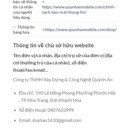
bảo vệ thông
⭐️
tin cá nhân
https://www.quynhanmobile.com/chinh-
của người
sach-bao-mat-thong-tin/
tiêu dùng
✅
Thông tin
⭐️
https://www.quynhanmobile.com/shop/
hàng hóa
Thông tin về chủ sở hữu website
Tên đơn vị/cá nhân, địa chỉ trụ sở của đơn vị (địa
chỉ thường trú của cá nhân), số điện
thoại/fax/email…
Công ty TNHH Xây Dựng & Công Nghệ Quỳnh An
Địa chỉ: 592 Lê Hồng Phong Phường Phước Hải
, TP Nha Trang, tỉnh Khánh Hòa
Số điện thoại: 0907623999
Email:
duyhau1610@gmail.com