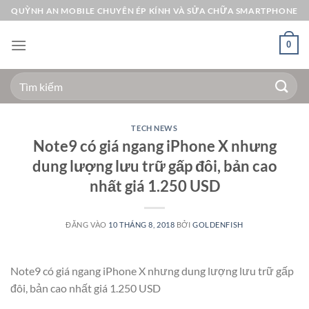
Bỏ
QUỲNH AN MOBILE CHUYÊN ÉP KÍNH VÀ SỬA CHỮA SMARTPHONE
qua
nội
0
dung
Tìm
kiếm:
TECH NEWS
Note9 có giá ngang iPhone X nhưng
dung lượng lưu trữ gấp đôi, bản cao
nhất giá 1.250 USD
ĐĂNG VÀO
10 THÁNG 8, 2018
BỞI
GOLDENFISH
Note9 có giá ngang iPhone X nhưng dung lượng lưu trữ gấp
đôi, bản cao nhất giá 1.250 USD